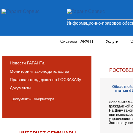
Информационно-правовое обесп
Новости и аналитика
Система ГАРАНТ
Услуги
Э
Новости ГАРАНТа
РОСТОВС
Мониторинг законодательства
Правовая поддержка по ГОСЗАКАЗу
Областной з
Документы
статью 4 
Документы Губернатора
Дополнительн
гражданской с
На Дону такой
при использо
управлению г
Закон вступае