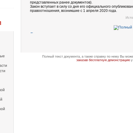
представленных ранее документов).
Закон вступает в силу со дня его официального опубликова
правоотношения, возникшие с 1 апреля 2020 года.
Исто
Л
←
вые
Полный текст документа, а также справку по нему Вы мож
заказав бесплатную демонстрацию
у
асти
сти
кой
ой
кой