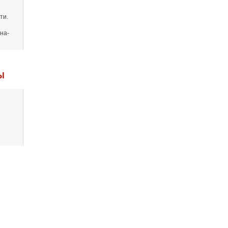
ти.
на-
Ы