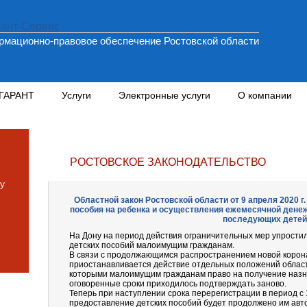
мационно-правовое обеспечение Ростовской области
 ГАРАНТ
Услуги
Электронные услуги
О компании
РОСТОВСКОЕ ЗАКОНОДАТЕЛЬСТВО
у
Областной закон Ростовской области от 9 апреля 2020 г
пособия на ребенка и осуществления ежемесячной денеж
последующих детей
На Дону на период действия ограничительных мер упрости
детских пособий малоимущим гражданам.
В связи с продолжающимся распространением новой коро
приостанавливается действие отдельных положений областн
которыми малоимущим гражданам право на получение назн
оговоренные сроки приходилось подтверждать заново.
Теперь при наступлении срока перерегистрации в период с 
предоставление детских пособий будет продолжено им авт