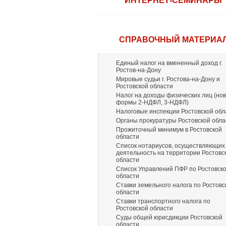
ИНТЕРНЕТ-СЕМИНАРЫ
СПРАВОЧНЫЙ МАТЕРИА
Единый налог на вмененный доход г.
Ростов-на-Дону
Мировые судьи г. Ростова-на-Дону и
Ростовской области
Налог на доходы физических лиц (но
формы 2-НДФЛ, 3-НДФЛ)
Налоговые инспекции Ростовской обл
Органы прокуратуры Ростовской обла
Прожиточный минимум в Ростовской
области
Список нотариусов, осуществляющих
деятельность на территории Ростовс
области
Список Управлений ПФР по Ростовск
области
Ставки земельного налога по Ростовс
области
Ставки транспортного налога по
Ростовской области
Суды общей юрисдикции Ростовской
области