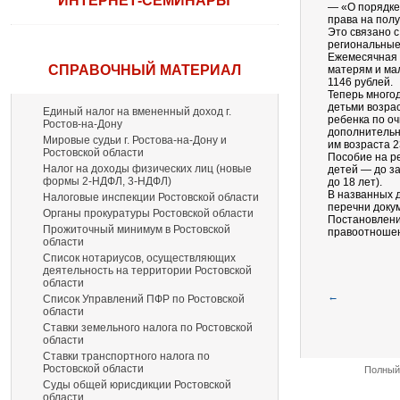
ИНТЕРНЕТ-СЕМИНАРЫ
— «О порядке
права на полу
Это связано 
региональные
Ежемесячная 
СПРАВОЧНЫЙ МАТЕРИАЛ
матерям и ма
1146 рублей.
Теперь много
детьми возрас
Единый налог на вмененный доход г.
ребенка по о
Ростов-на-Дону
дополнительн
Мировые судьи г. Ростова-на-Дону и
им возраста 2
Ростовской области
Пособие на ре
Налог на доходы физических лиц (новые
детей — до з
формы 2-НДФЛ, 3-НДФЛ)
до 18 лет).
В названных 
Налоговые инспекции Ростовской области
перечни доку
Органы прокуратуры Ростовской области
Постановлени
Прожиточный минимум в Ростовской
правоотношени
области
Список нотариусов, осуществляющих
деятельность на территории Ростовской
области
←
Список Управлений ПФР по Ростовской
области
Ставки земельного налога по Ростовской
области
Ставки транспортного налога по
Ростовской области
Полный 
Суды общей юрисдикции Ростовской
области