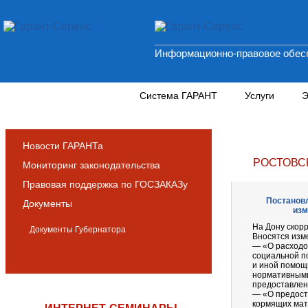
Информационно-правовое обесп
Новости и аналитика
Система ГАРАНТ
Услуги
Э
Новости ГАРАНТа
РОСТОВС
Мониторинг законодательства
Правовая поддержка по ГОСЗАКАЗу
Постановл
Документы
изм
На Дону скор
Документы Губернатора
Вносятся изм
— «О расходо
социальной п
и иной помощ
нормативными
предоставлен
— «О предост
кормящих мате