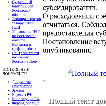
Суды общей
субсидировании.
юрисдикции
Ростовской
О расходовании сре
области
Таблица штрафов
отчитаться. Соблюд
за нарушение
ПДД
предоставления су
Управления ПФР
по Ростовской
Постановление всту
области.
Контакты и
опубликования.
график работы
Центр занятости
населения г.
Ростов-на-Дону
ПОПУЛЯРНЫЕ
ДОКУМЕНТЫ
←
Документы
Губернатора
Законы
Кодексы РФ
Конституция РФ
Полный текст док
Формы, образцы,