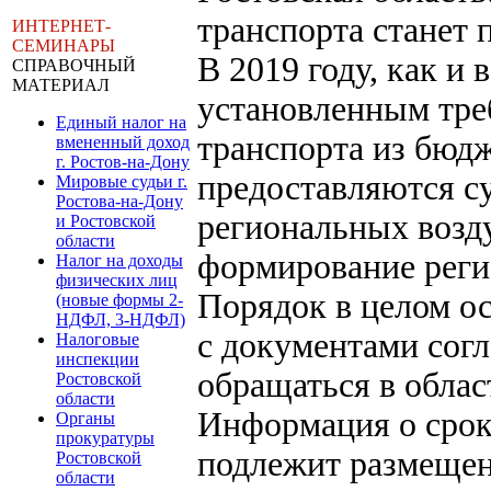
транспорта станет
ИНТЕРНЕТ-
СЕМИНАРЫ
В 2019 году, как и
СПРАВОЧНЫЙ
МАТЕРИАЛ
установленным тре
Единый налог на
транспорта из бюдж
вмененный доход
г. Ростов-на-Дону
предоставляются с
Мировые судьи г.
Ростова-на-Дону
региональных возд
и Ростовской
области
формирование реги
Налог на доходы
физических лиц
Порядок в целом о
(новые формы 2-
НДФЛ, 3-НДФЛ)
с документами сог
Налоговые
инспекции
обращаться в облас
Ростовской
области
Информация о срок
Органы
прокуратуры
подлежит размещен
Ростовской
области