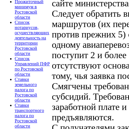
сайте министерства
Прожиточный
минимум в
Следует обратить в
Ростовской
области
маршрутов (их пере
Список
нотариусов,
против прежних 5) 
осуществляющих
деятельность на
одному авиаперево
территории
Ростовской
поступит 2 и более
области
Список
отсутствуют основа
Управлений ПФР
по Ростовской
тому, чья заявка п
области
Ставки
Смягчены требован
земельного
налога по
субсидий. Требован
Ростовской
области
заработной плате и
Ставки
транспортного
предъявляются.
налога по
Ростовской
С получателями за
области