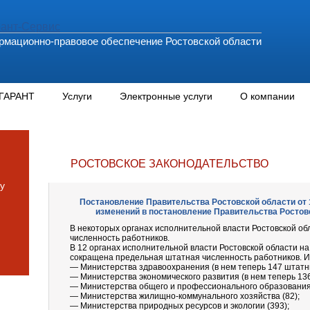
мационно-правовое обеспечение Ростовской области
 ГАРАНТ
Услуги
Электронные услуги
О компании
РОСТОВСКОЕ ЗАКОНОДАТЕЛЬСТВО
у
Постановление Правительства Ростовской области от 1
изменений в постановление Правительства Ростовс
В некоторых органах исполнительной власти Ростовской о
численность работников.
В 12 органах исполнительной власти Ростовской области н
сокращена предельная штатная численность работников. И
— Министерства здравоохранения (в нем теперь 147 штатн
— Министерства экономического развития (в нем теперь 13
— Министерства общего и профессионального образования 
— Министерства жилищно-коммунального хозяйства (82);
— Министерства природных ресурсов и экологии (393);