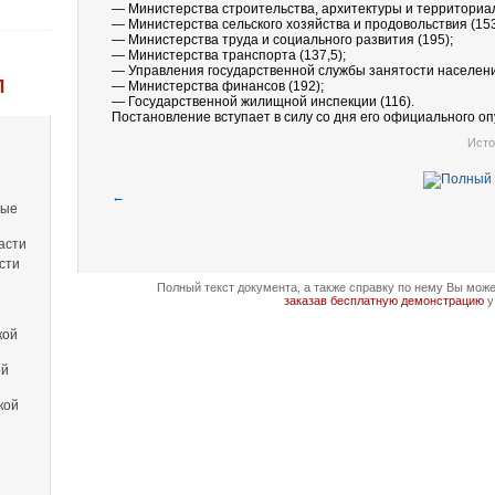
— Министерства строительства, архитектуры и территориал
— Министерства сельского хозяйства и продовольствия (153
— Министерства труда и социального развития (195);
— Министерства транспорта (137,5);
— Управления государственной службы занятости населени
Л
— Министерства финансов (192);
— Государственной жилищной инспекции (116).
Постановление вступает в силу со дня его официального оп
Исто
←
вые
асти
сти
Полный текст документа, а также справку по нему Вы мож
заказав бесплатную демонстрацию
у
кой
ой
кой