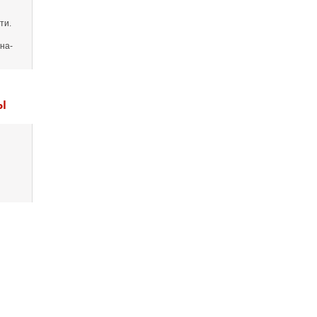
ти.
на-
Ы