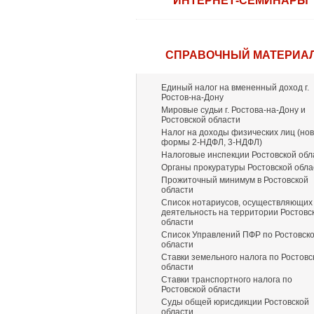
ИНТЕРНЕТ-СЕМИНАРЫ
СПРАВОЧНЫЙ МАТЕРИА
Единый налог на вмененный доход г.
Ростов-на-Дону
Мировые судьи г. Ростова-на-Дону и
Ростовской области
Налог на доходы физических лиц (но
формы 2-НДФЛ, 3-НДФЛ)
Налоговые инспекции Ростовской обл
Органы прокуратуры Ростовской обла
Прожиточный минимум в Ростовской
области
Список нотариусов, осуществляющих
деятельность на территории Ростовс
области
Список Управлений ПФР по Ростовск
области
Ставки земельного налога по Ростовс
области
Ставки транспортного налога по
Ростовской области
Суды общей юрисдикции Ростовской
области