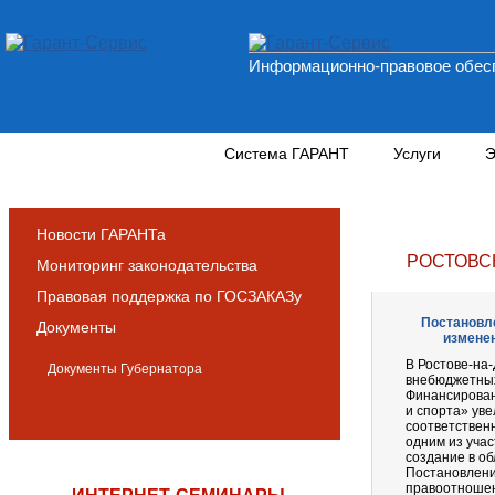
Информационно-правовое обесп
Новости и аналитика
Система ГАРАНТ
Услуги
Э
Новости ГАРАНТа
РОСТОВС
Мониторинг законодательства
Правовая поддержка по ГОСЗАКАЗу
Постановле
Документы
изменен
В Ростове-на-
Документы Губернатора
внебюджетных
Финансирован
и спорта» увел
соответствен
одним из уча
создание в о
Постановление
правоотношен