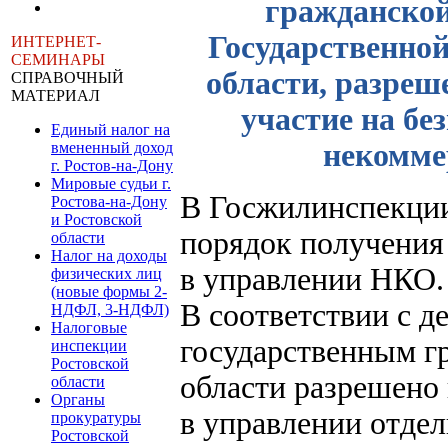
гражданской
Государственно
ИНТЕРНЕТ-
СЕМИНАРЫ
области, разреш
СПРАВОЧНЫЙ
МАТЕРИАЛ
участие на бе
Единый налог на
некомме
вмененный доход
г. Ростов-на-Дону
Мировые судьи г.
В Госжилинспекции
Ростова-на-Дону
и Ростовской
порядок получения
области
Налог на доходы
в управлении НКО.
физических лиц
(новые формы 2-
В соответствии с 
НДФЛ, 3-НДФЛ)
Налоговые
государственным г
инспекции
Ростовской
области разрешено 
области
Органы
в управлении отде
прокуратуры
Ростовской