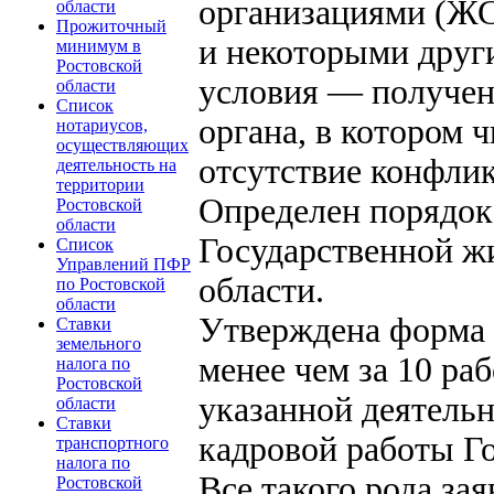
организациями (Ж
области
Прожиточный
и некоторыми друг
минимум в
Ростовской
условия — получен
области
Список
органа, в котором 
нотариусов,
осуществляющих
отсутствие конфлик
деятельность на
территории
Определен порядок
Ростовской
области
Государственной ж
Список
Управлений ПФР
области.
по Ростовской
области
Утверждена форма 
Ставки
земельного
менее чем за 10 ра
налога по
Ростовской
указанной деятельн
области
Ставки
кадровой работы Г
транспортного
налога по
Все такого рода за
Ростовской