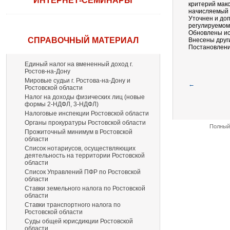
ИНТЕРНЕТ-СЕМИНАРЫ
критерий мак
начисляемый 
Уточнен и до
регулируемом
Обновлены ис
СПРАВОЧНЫЙ МАТЕРИАЛ
Внесены друг
Постановление
Единый налог на вмененный доход г.
Ростов-на-Дону
Мировые судьи г. Ростова-на-Дону и
←
Ростовской области
Налог на доходы физических лиц (новые
формы 2-НДФЛ, 3-НДФЛ)
Налоговые инспекции Ростовской области
Органы прокуратуры Ростовской области
Полный 
Прожиточный минимум в Ростовской
области
Список нотариусов, осуществляющих
деятельность на территории Ростовской
области
Список Управлений ПФР по Ростовской
области
Ставки земельного налога по Ростовской
области
Ставки транспортного налога по
Ростовской области
Суды общей юрисдикции Ростовской
области