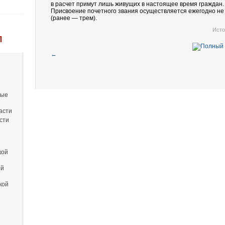
в расчет примут лишь живущих в настоящее время граждан.
Присвоение почетного звания осуществляется ежегодно не
(ранее — трем).
Исто
Л
←
вые
асти
сти
кой
ой
кой