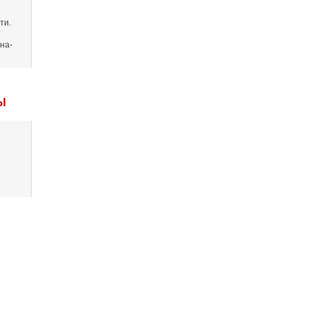
ти.
на-
Ы