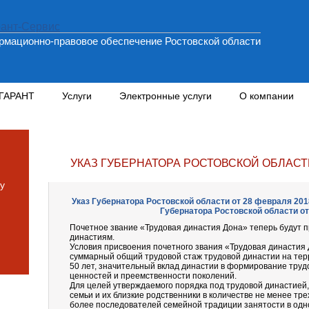
мационно-правовое обеспечение Ростовской области
 ГАРАНТ
Услуги
Электронные услуги
О компании
УКАЗ ГУБЕРНАТОРА РОСТОВСКОЙ ОБЛАСТИ 
у
Указ Губернатора Ростовской области от 28 февраля 2018
Губернатора Ростовской области от 
Почетное звание «Трудовая династия Дона» теперь будут 
династиям.
Условия присвоения почетного звания «Трудовая династия
суммарный общий трудовой стаж трудовой династии на тер
50 лет, значительный вклад династии в формирование тру
ценностей и преемственности поколений.
Для целей утверждаемого порядка под трудовой династией,
семьи и их близкие родственники в количестве не менее тр
более последователей семейной традиции занятости в одн