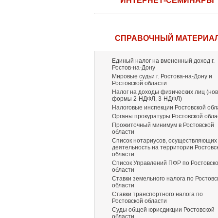
ИНТЕРНЕТ-СЕМИНАРЫ
СПРАВОЧНЫЙ МАТЕРИА
Единый налог на вмененный доход г.
Ростов-на-Дону
Мировые судьи г. Ростова-на-Дону и
Ростовской области
Налог на доходы физических лиц (но
формы 2-НДФЛ, 3-НДФЛ)
Налоговые инспекции Ростовской обл
Органы прокуратуры Ростовской обла
Прожиточный минимум в Ростовской
области
Список нотариусов, осуществляющих
деятельность на территории Ростовс
области
Список Управлений ПФР по Ростовск
области
Ставки земельного налога по Ростовс
области
Ставки транспортного налога по
Ростовской области
Суды общей юрисдикции Ростовской
области