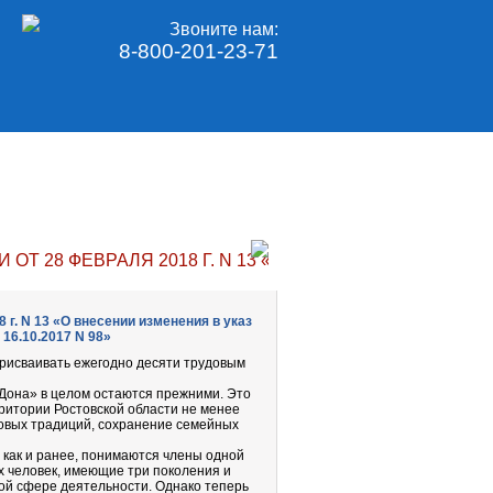
Звоните нам:
8-800-201-23-71
ОТ 28 ФЕВРАЛЯ 2018 Г. N 13 «О ВНЕСЕНИИ ИЗМЕНЕНИЯ
 г. N 13 «О внесении изменения в указ
16.10.2017 N 98»
присваивать ежегодно десяти трудовым
 Дона» в целом остаются прежними. Это
ритории Ростовской области не менее
довых традиций, сохранение семейных
 как и ранее, понимаются члены одной
ех человек, имеющие три поколения и
ой сфере деятельности. Однако теперь