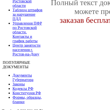
Полный текст док
Ростовской
области
можете пр
Таблица штрафов
за нарушение
заказав беспл
ПДД
Управления ПФР
по Ростовской
области.
Контакты и
график работы
Центр занятости
населения г.
Ростов-на-Дону
ПОПУЛЯРНЫЕ
ДОКУМЕНТЫ
Документы
Губернатора
Законы
Кодексы РФ
Конституция РФ
Формы, образцы,
бланки