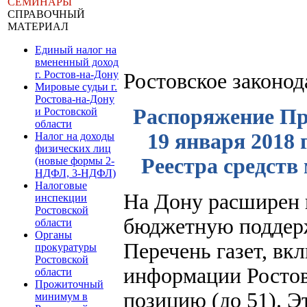
СЕМИНАРЫ
СПРАВОЧНЫЙ
МАТЕРИАЛ
Единый налог на
вмененный доход
г. Ростов-на-Дону
Ростовское законо
Мировые судьи г.
Ростова-на-Дону
Распоряжение Пр
и Ростовской
области
19 января 2018 
Налог на доходы
физических лиц
Реестра средств
(новые формы 2-
НДФЛ, 3-НДФЛ)
Налоговые
На Дону расширен
инспекции
Ростовской
бюджетную поддер
области
Органы
Перечень газет, вк
прокуратуры
Ростовской
информации Ростов
области
Прожиточный
позицию (до 51). Э
минимум в