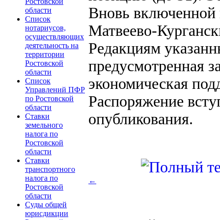
Ростовской
Вновь включенной в
области
Список
Матвеево-Курганск
нотариусов,
осуществляющих
Редакциям указанн
деятельность на
территории
предусмотренная з
Ростовской
области
экономическая под
Список
Управлений ПФР
Распоряжение вступ
по Ростовской
области
опубликования.
Ставки
земельного
налога по
Ростовской
области
Ставки
транспортного
налога по
←
Ростовской
области
Суды общей
юрисдикции