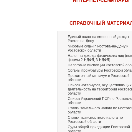
ИНТЕРНЕТ-СЕМИНАРЫ
СПРАВОЧНЫЙ МАТЕРИА
Единый налог на вмененный доход г.
Ростов-на-Дону
Мировые судьи г. Ростова-на-Дону и
Ростовской области
Налог на доходы физических лиц (но
формы 2-НДФЛ, 3-НДФЛ)
Налоговые инспекции Ростовской обл
Органы прокуратуры Ростовской обла
Прожиточный минимум в Ростовской
области
Список нотариусов, осуществляющих
деятельность на территории Ростовс
области
Список Управлений ПФР по Ростовск
области
Ставки земельного налога по Ростовс
области
Ставки транспортного налога по
Ростовской области
Суды общей юрисдикции Ростовской
области