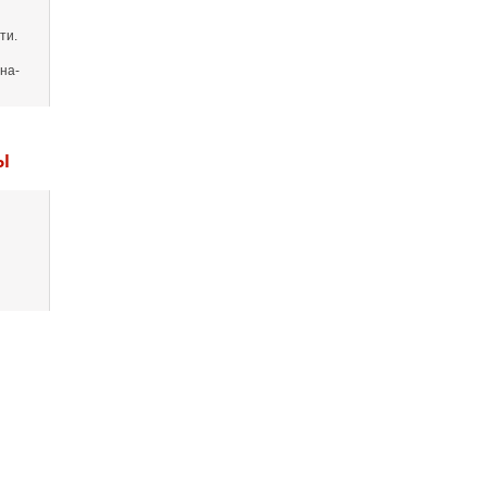
ти.
на-
Ы