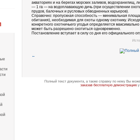
акваториях и на берегах морских заливов, водохранилищ, л
— 1 га — на водоплавающую дичь (при осуществлении охоты 
прудов, балочных и русловых обводненных карьеров).
Справочно: пропускная способность — минимальная площад
обитания), необходимая для охоты одному охотнику. Исход
Л
конкретного охотничьего угодья определяется максимально
может быть разрешено охотиться одновременно.
Постановление вступает в силу со дня его официального оп
Исто
←
вые
асти
сти
Полный текст документа, а также справку по нему Вы мож
заказав бесплатную демонстрацию
у
кой
ой
кой