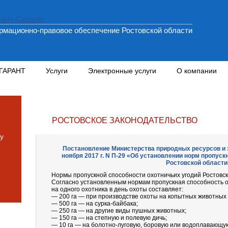
мационно-правовое обеспечение Ростовской области
 ГАРАНТ
Услуги
Электронные услуги
О компании
РОСТОВСКОЕ ЗАКОНОДАТЕЛЬСТВО
у
Постановление Министерства природных ресурсов и э
ноября 2017 г. N П-29 «Об установлении норм пропуск
Ростовской области
Нормы пропускной способности охотничьих угодий Ростовск
Согласно установленным нормам пропускная способность о
на одного охотника в день охоты составляет:
— 200 га — при производстве охоты на копытных животных 
— 500 га — на сурка-байбака;
— 250 га — на другие виды пушных животных;
— 150 га — на степную и полевую дичь;
— 10 га — на болотно-луговую, боровую или водоплавающую