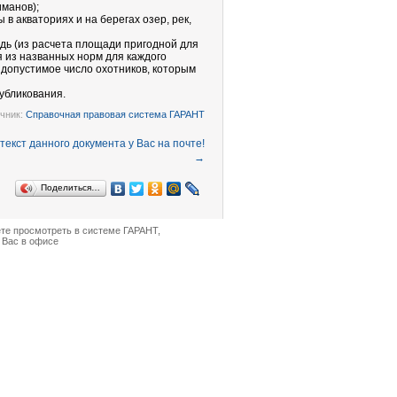
иманов);
в акваториях и на берегах озер, рек,
ь (из расчета площади пригодной для
я из названных норм для каждого
 допустимое число охотников, которым
убликования.
чник:
Справочная правовая система ГАРАНТ
→
Поделиться…
ете просмотреть в
системе ГАРАНТ
,
 Вас в офисе