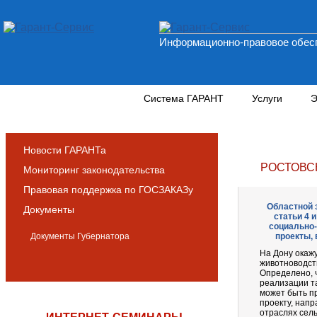
Информационно-правовое обесп
Новости и аналитика
Система ГАРАНТ
Услуги
Э
Новости ГАРАНТа
РОСТОВС
Мониторинг законодательства
Правовая поддержка по ГОСЗАКАЗу
Областной з
Документы
статьи 4 
социально-
Документы Губернатора
проекты, 
На Дону окаж
животноводст
Определено, 
реализации т
может быть п
проекту, напр
отраслях сель