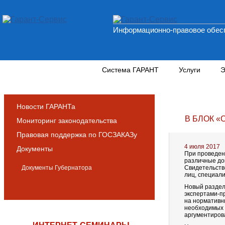
Информационно-правовое обесп
Новости и аналитика
Система ГАРАНТ
Услуги
Э
Новости ГАРАНТа
В БЛОК 
Мониторинг законодательства
Правовая поддержка по ГОСЗАКАЗу
4 июля 2017
Документы
При проведен
различные до
Документы Губернатора
Свидетельств
лиц, специал
Новый раздел
экспертами-п
на нормативн
необходимых д
аргументиров