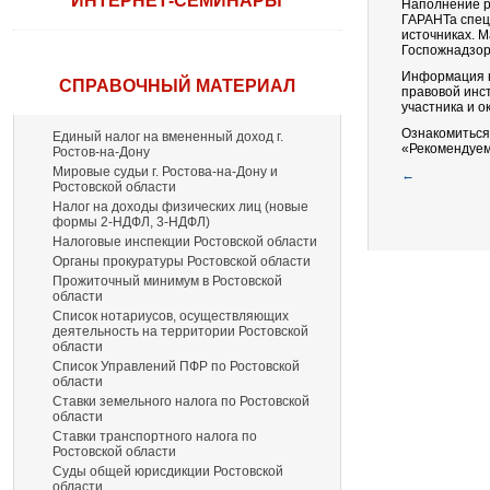
ИНТЕРНЕТ-СЕМИНАРЫ
Наполнение р
ГАРАНТа спец
источниках. 
Госпожнадзор
Информация н
СПРАВОЧНЫЙ МАТЕРИАЛ
правовой инст
участника и о
Ознакомиться
Единый налог на вмененный доход г.
«Рекомендуем
Ростов-на-Дону
Мировые судьи г. Ростова-на-Дону и
←
Ростовской области
Налог на доходы физических лиц (новые
формы 2-НДФЛ, 3-НДФЛ)
Налоговые инспекции Ростовской области
Органы прокуратуры Ростовской области
Прожиточный минимум в Ростовской
области
Список нотариусов, осуществляющих
деятельность на территории Ростовской
области
Список Управлений ПФР по Ростовской
области
Ставки земельного налога по Ростовской
области
Ставки транспортного налога по
Ростовской области
Суды общей юрисдикции Ростовской
области