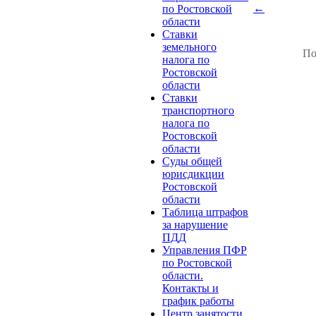
←
по Ростовской
области
Ставки
земельного
По
налога по
Ростовской
области
Ставки
транспортного
налога по
Ростовской
области
Суды общей
юрисдикции
Ростовской
области
Таблица штрафов
за нарушение
ПДД
Управления ПФР
по Ростовской
области.
Контакты и
график работы
Центр занятости