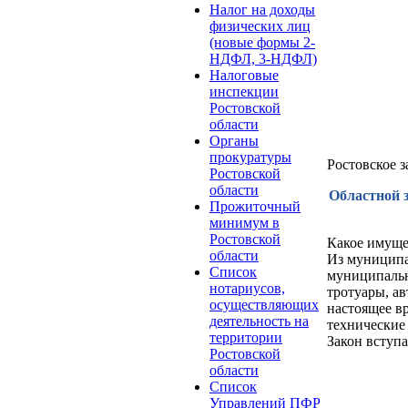
Налог на доходы
физических лиц
(новые формы 2-
НДФЛ, 3-НДФЛ)
Налоговые
инспекции
Ростовской
области
Органы
прокуратуры
Ростовское 
Ростовской
области
Областной з
Прожиточный
минимум в
Ростовской
Какое имуще
области
Из муниципа
Список
муниципальн
нотариусов,
тротуары, а
осуществляющих
настоящее в
деятельность на
технические
территории
Закон вступа
Ростовской
области
Список
Управлений ПФР