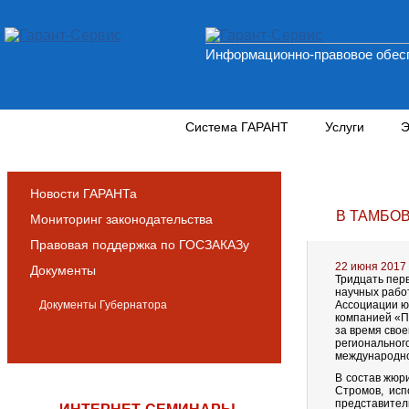
Информационно-правовое обесп
Новости и аналитика
Система ГАРАНТ
Услуги
Э
Новости ГАРАНТа
В ТАМБО
Мониторинг законодательства
Правовая поддержка по ГОСЗАКАЗу
22 июня 2017
Документы
Тридцать перв
научных рабо
Документы Губернатора
Ассоциации ю
компанией «Пл
за время сво
регионального
международно
В состав жюр
Стромов, ис
представител