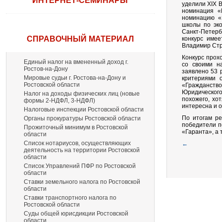
ИНТЕРНЕТ-СЕМИНАРЫ
уделили ХIХ 
номинация «
номинацию «Э
школы по эко
Санкт-Петерб
СПРАВОЧНЫЙ МАТЕРИАЛ
конкурс имее
Владимир Стр
Конкурс прох
Единый налог на вмененный доход г.
со своими н
Ростов-на-Дону
заявлено 53 
Мировые судьи г. Ростова-на-Дону и
критериями 
Ростовской области
«Гражданство
Юридического
Налог на доходы физических лиц (новые
похожего, хо
формы 2-НДФЛ, 3-НДФЛ)
интересна и 
Налоговые инспекции Ростовской области
По итогам ре
Органы прокуратуры Ростовской области
победители п
Прожиточный минимум в Ростовской
«Гаранта», а 
области
Список нотариусов, осуществляющих
←
деятельность на территории Ростовской
области
Список Управлений ПФР по Ростовской
области
Ставки земельного налога по Ростовской
области
Ставки транспортного налога по
Ростовской области
Суды общей юрисдикции Ростовской
области