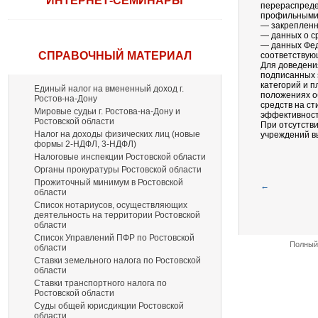
ИНТЕРНЕТ-СЕМИНАРЫ
перераспреде
профильными 
— закрепленн
— данных о с
— данных Фед
СПРАВОЧНЫЙ МАТЕРИАЛ
соответствую
Для доведения
подписанных 
категорий и 
Единый налог на вмененный доход г.
положениях о
Ростов-на-Дону
средств на с
Мировые судьи г. Ростова-на-Дону и
эффективност
Ростовской области
При отсутств
Налог на доходы физических лиц (новые
учреждений в
формы 2-НДФЛ, 3-НДФЛ)
Налоговые инспекции Ростовской области
Органы прокуратуры Ростовской области
Прожиточный минимум в Ростовской
←
области
Список нотариусов, осуществляющих
деятельность на территории Ростовской
области
Список Управлений ПФР по Ростовской
Полный 
области
Ставки земельного налога по Ростовской
области
Ставки транспортного налога по
Ростовской области
Суды общей юрисдикции Ростовской
области