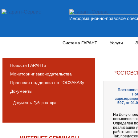
Информационно-правовое обесп
Новости и аналитика
Система ГАРАНТ
Услуги
Э
Новости ГАРАНТа
РОСТОВС
Мониторинг законодательства
Правовая поддержка по ГОСЗАКАЗу
Постановле
Документы
Пол
зарезервиро
Документы Губернатора
597, от 01
На Дону опре
повышение оп
Определен по
реализацию у
работников с
Так, предлож