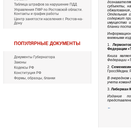
дознавателя
Таблица штрафов за нарушение ПДД
субъекты, н
Управления ПФР по Ростовской области.
обжалования 
Контакты и график работы
Отдельная г
содержит пр
Центр занятости населения г. Ростов-на-
имущество и
Дону
бланки поста
Информацион
книжными изд
ПОПУЛЯРНЫЕ ДОКУМЕНТЫ
1.
Лермонто
Федерации «
Книга являе
Документы Губернатора
Федерации «
Законы
2.
Семенихин
Кодексы РФ
ГроссМедиа: 
Конституция РФ
Формы, образцы, бланки
В очередном
учета команд
3.
Либерман К
Издание по
представлены
←