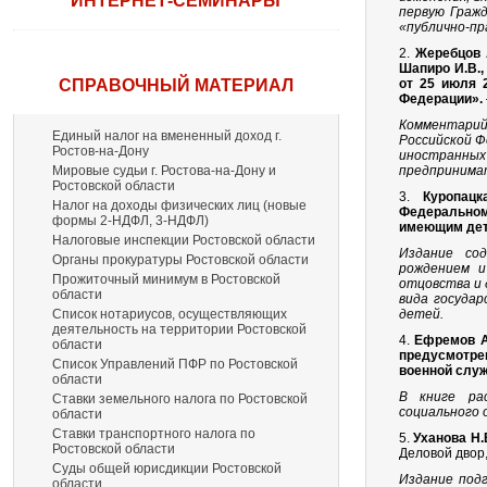
ИНТЕРНЕТ-СЕМИНАРЫ
первую Гражд
«публично-пр
2.
Жеребцов А.
Шапиро И.В.,
СПРАВОЧНЫЙ МАТЕРИАЛ
от 25 июля 
Федерации».
Комментари
Единый налог на вмененный доход г.
Российской Ф
Ростов-на-Дону
иностранны
Мировые судьи г. Ростова-на-Дону и
предпринимат
Ростовской области
3.
Куропацк
Налог на доходы физических лиц (новые
Федеральном
формы 2-НДФЛ, 3-НДФЛ)
имеющим дет
Налоговые инспекции Ростовской области
Издание со
Органы прокуратуры Ростовской области
рождением и
Прожиточный минимум в Ростовской
отцовства и 
области
вида государ
Список нотариусов, осуществляющих
детей.
деятельность на территории Ростовской
4.
Ефремов А
области
предусмотре
Список Управлений ПФР по Ростовской
военной служ
области
В книге ра
Ставки земельного налога по Ростовской
социального 
области
Ставки транспортного налога по
5.
Уханова Н.
Ростовской области
Деловой двор,
Суды общей юрисдикции Ростовской
Издание под
области