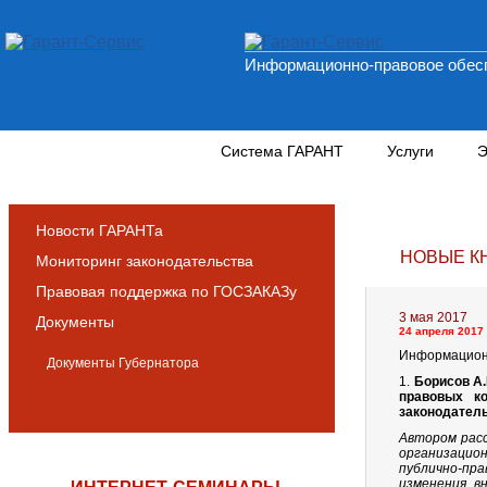
Информационно-правовое обесп
Новости и аналитика
Система ГАРАНТ
Услуги
Э
Новости ГАРАНТа
НОВЫЕ К
Мониторинг законодательства
Правовая поддержка по ГОСЗАКАЗу
3 мая 2017
Документы
24 апреля 2017 
Информационн
Документы Губернатора
1.
Борисов А.
правовых к
законодатель
Автором расс
организацио
публично-пра
изменения, в