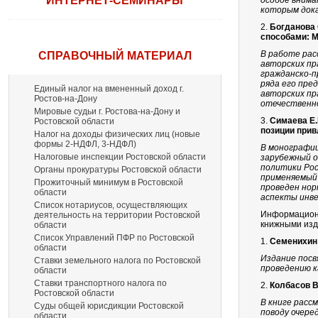
ИНТЕРНЕТ-СЕМИНАРЫ
особое внима
которым док
2.
Богданова 
способами: 
В работе ра
СПРАВОЧНЫЙ МАТЕРИАЛ
авторских пр
гражданско-п
ряда его пре
Единый налог на вмененный доход г.
авторских пр
Ростов-на-Дону
отечественно
Мировые судьи г. Ростова-на-Дону и
3.
Симаева Е.
Ростовской области
позиции прив
Налог на доходы физических лиц (новые
формы 2-НДФЛ, 3-НДФЛ)
В монографи
Налоговые инспекции Ростовской области
зарубежный о
политики Рос
Органы прокуратуры Ростовской области
применяемый 
Прожиточный минимум в Ростовской
проведен нор
области
аспекты инв
Список нотариусов, осуществляющих
Информационн
деятельность на территории Ростовской
книжными изд
области
Список Управлений ПФР по Ростовской
1.
Семенихин
области
Издание посв
Ставки земельного налога по Ростовской
проведению к
области
Ставки транспортного налога по
2.
Колбасов В
Ростовской области
В книге расс
Суды общей юрисдикции Ростовской
поводу очере
области