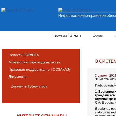
Информационно-правовое обесп
Новости и аналитика
Система ГАРАНТ
Услуги
Э
Новости ГАРАНТа
В СИСТЕ
Мониторинг законодательства
Правовая поддержка по ГОСЗАКАЗу
3 апреля 201
Документы
31 марта 201
Информационн
Документы Губернатора
1.
Беспалов Ю
гражданском,
администрат
О.А. Егорова. 
В издании ра
судопроизвод