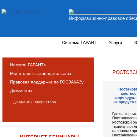
Информационно-правовое обесп
Новости и аналитика
Система ГАРАНТ
Услуги
Э
Новости ГАРАНТа
РОСТОВС
Мониторинг законодательства
Правовая поддержка по ГОСЗАКАЗу
Постановл
Документы
местност
индивидуаль
Документы Губернатора
не предусма
Где на терри
Постановлени
Ростовской о
технику в ре
налоговые ор
Постановление