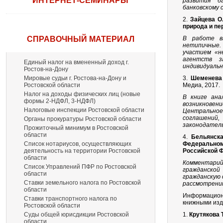
ИНТЕРНЕТ-СЕМИНАРЫ
развития б
банковскому 
2.
Зайцева О
природа и пе
СПРАВОЧНЫЙ МАТЕРИАЛ
В работе в
нетипичные.
участием «н
агентств з
Единый налог на вмененный доход г.
индивидуаль
Ростов-на-Дону
Мировые судьи г. Ростова-на-Дону и
3.
Шеменева 
Ростовской области
Медиа, 2017.
Налог на доходы физических лиц (новые
В книге ана
формы 2-НДФЛ, 3-НДФЛ)
возникновен
Налоговые инспекции Ростовской области
Центральное
соглашений
Органы прокуратуры Ростовской области
законодатель
Прожиточный минимум в Ростовской
области
4.
Бельянска
Список нотариусов, осуществляющих
Федеральном
деятельность на территории Ростовской
Российской 
области
Комментарий 
Список Управлений ПФР по Ростовской
гражданской
области
гражданскую 
Ставки земельного налога по Ростовской
рассмотрению
области
Информацион
Ставки транспортного налога по
книжными изд
Ростовской области
Суды общей юрисдикции Ростовской
1.
Крутякова 
области