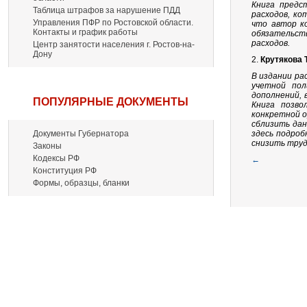
Книга предс
Таблица штрафов за нарушение ПДД
расходов, ко
Управления ПФР по Ростовской области.
что автор ко
Контакты и график работы
обязательст
расходов.
Центр занятости населения г. Ростов-на-
Дону
2.
Крутякова 
В издании ра
учетной пол
дополнений, 
ПОПУЛЯРНЫЕ ДОКУМЕНТЫ
Книга позво
конкретной о
сблизить дан
Документы Губернатора
здесь подро
снизить труд
Законы
Кодексы РФ
←
Конституция РФ
Формы, образцы, бланки