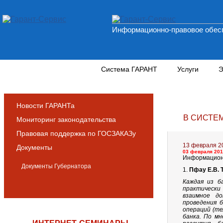
Информационно-правовое обесп
Новости и аналитика
Система ГАРАНТ
Услуги
Э
Новости ГАРАНТа
В СИСТЕ
Мониторинг законодательства
Правовая поддержка по ГОСЗАКАЗу
13 февраля 2
Документы
03 февраля 201
Информационн
Документы Губернатора
1.
Пфау Е.В. 
Каждая из б
практически
взаимное до
проведения 
операций (т
банка. По м