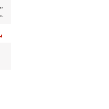
ти.
на-
Ы