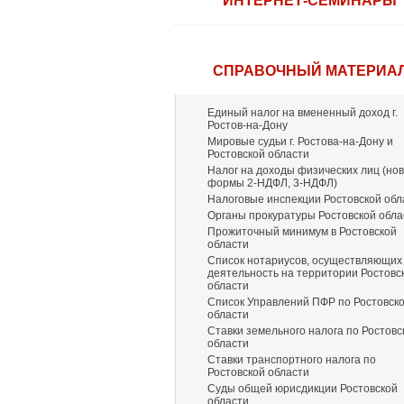
ИНТЕРНЕТ-СЕМИНАРЫ
СПРАВОЧНЫЙ МАТЕРИА
Единый налог на вмененный доход г.
Ростов-на-Дону
Мировые судьи г. Ростова-на-Дону и
Ростовской области
Налог на доходы физических лиц (но
формы 2-НДФЛ, 3-НДФЛ)
Налоговые инспекции Ростовской обл
Органы прокуратуры Ростовской обла
Прожиточный минимум в Ростовской
области
Список нотариусов, осуществляющих
деятельность на территории Ростовс
области
Список Управлений ПФР по Ростовск
области
Ставки земельного налога по Ростовс
области
Ставки транспортного налога по
Ростовской области
Суды общей юрисдикции Ростовской
области