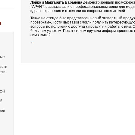
Лойко
и
Маргарита Баранова
демонстрировали возможност
ГАРАНТ, рассказывали о профессиональном меню для медиц
здравоохранения и отвечали на вопросы посетителей.
Также на стенде был представлен новый экспертный проду
проверкам». Гости выставки смогли получить интересующу
Л
вопросы по получению доступа к продукту и работы с ним.
большим успехом. Посетителям вручили информационные 
символикой.
←
вые
асти
сти
кой
ой
кой