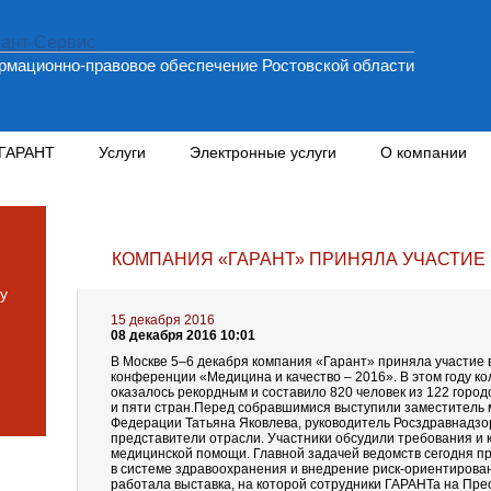
мационно-правовое обеспечение Ростовской области
 ГАРАНТ
Услуги
Электронные услуги
О компании
КОМПАНИЯ «ГАРАНТ» ПРИНЯЛА УЧАСТИЕ
у
15 декабря 2016
08 декабря 2016 10:01
В Москве 5–6 декабря компания «Гарант» приняла участие 
конференции «Медицина и качество – 2016». В этом году к
оказалось рекордным и составило 820 человек из 122 горо
и пяти стран.Перед собравшимися выступили заместитель
Федерации Татьяна Яковлева, руководитель Росздравнадзо
представители отрасли. Участники обсудили требования и 
медицинской помощи. Главной задачей ведомств сегодня п
в системе здравоохранения и внедрение риск-ориентирова
работала выставка, на которой сотрудники ГАРАНТа на Пр