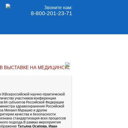
Звоните нам:
8-800-201-23-71
 В ВЫСТАВКЕ НА МЕДИЦИНСКОЙ КОНФЕРЕНЦИИ
в IXВсероссийской научно-практической
оличество участников конференции
дов 84 субъектов Российской Федерации
 министра здравоохранения Российской
ра Михаил Мурашко и другие
критерии качества и безопасности
ризнана стандартизация всех процессов
нного подхода.В рамках мероприятия
еображенке
Татьяна Осипова
,
Иван