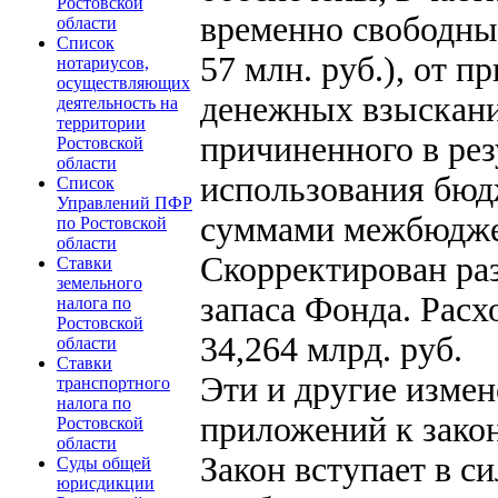
Ростовской
временно свободн
области
Список
57 млн. руб.), от 
нотариусов,
осуществляющих
денежных взыскани
деятельность на
территории
причиненного в рез
Ростовской
области
использования бюд
Список
Управлений ПФР
суммами межбюдже
по Ростовской
области
Скорректирован ра
Ставки
земельного
запаса Фонда. Расх
налога по
Ростовской
34,264 млрд. руб.
области
Ставки
Эти и другие изме
транспортного
налога по
приложений к закон
Ростовской
области
Закон вступает в с
Суды общей
юрисдикции