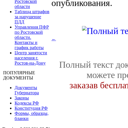
опубликования.
Ростовской
области
Таблица штрафов
за нарушение
ПДД
Управления ПФР
по Ростовской
области.
←
Контакты и
график работы
Центр занятости
населения г.
Полный текст док
Ростов-на-Дону
можете пр
ПОПУЛЯРНЫЕ
ДОКУМЕНТЫ
заказав беспл
Документы
Губернатора
Законы
Кодексы РФ
Конституция РФ
Формы, образцы,
бланки