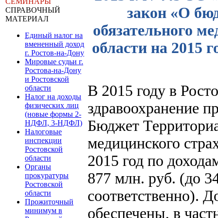
СЕМИНАРЫ
закон «О бю
СПРАВОЧНЫЙ
МАТЕРИАЛ
обязательного ме
Единый налог на
области на 2015 г
вмененный доход
г. Ростов-на-Дону
Мировые судьи г.
Ростова-на-Дону
и Ростовской
В 2015 году в Рост
области
Налог на доходы
здравоохранение пр
физических лиц
(новые формы 2-
Бюджет Территориа
НДФЛ, 3-НДФЛ)
Налоговые
медицинского страх
инспекции
Ростовской
2015 год по дохода
области
Органы
877 млн. руб. (до 3
прокуратуры
Ростовской
соответственно). 
области
Прожиточный
обеспечены, в част
минимум в