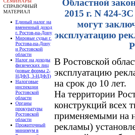
Областной закон
СЕМИНАРЫ
СПРАВОЧНЫЙ
2015 г. N 424-З
МАТЕРИАЛ
могут заключ
Единый налог на
вмененный доход
эксплуатацию рек
г. Ростов-на-Дону
Мировые судьи г.
Р
Ростова-на-Дону
и Ростовской
области
В Ростовской облас
Налог на доходы
физических лиц
эксплуатацию рекл
(новые формы 2-
НДФЛ, 3-НДФЛ)
на срок до 10 лет.
Налоговые
инспекции
На территории Рос
Ростовской
области
конструкций всех 
Органы
прокуратуры
применяемыми на н
Ростовской
области
рекламы) установл
Прожиточный
минимум в