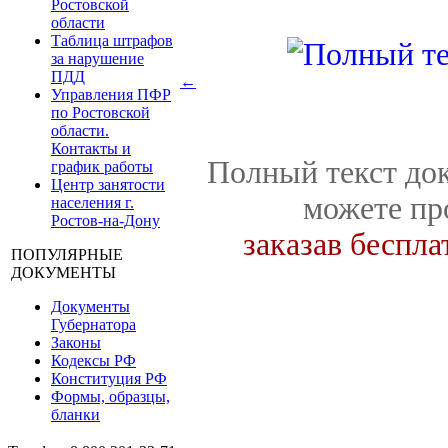
Ростовской
области
Таблица штрафов
за нарушение
ПДД
←
Управления ПФР
по Ростовской
области.
Контакты и
Полный текст док
график работы
Центр занятости
можете пр
населения г.
Ростов-на-Дону
заказав беспл
ПОПУЛЯРНЫЕ
ДОКУМЕНТЫ
Документы
Губернатора
Законы
Кодексы РФ
Конституция РФ
Формы, образцы,
бланки