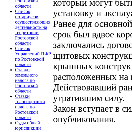
который могут быт
Ростовской
области
установку и эксплу
Список
нотариусов,
Ранее для основно
осуществляющих
деятельность на
срок был вдвое коро
территории
Ростовской
заключались догов
области
Список
щитовых конструкц
Управлений ПФР
по Ростовской
крышных конструкц
области
Ставки
расположенных на 
земельного
налога по
Действовавший ран
Ростовской
области
утратившим силу.
Ставки
транспортного
Закон вступает в с
налога по
Ростовской
опубликования.
области
Суды общей
юрисдикции