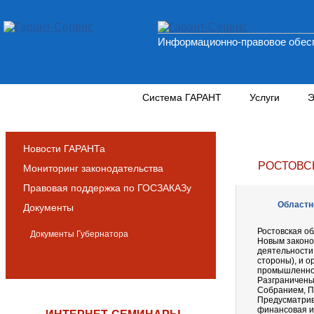
Информационно-правовое обесп
Новости и аналитика
Система ГАРАНТ
Услуги
Э
Новости ГАРАНТа
РОСТОВС
Мониторинг законодательства
Правовая поддержка по ГОСЗАКАЗу
Областно
Документы
Ростовская о
Документы Губернатора
Новым законо
деятельности,
стороны), и о
промышленной
Разграничены
Собранием, П
Предусматрив
финансовая и