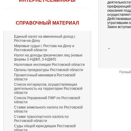
ИНТЕРНЕТ-СЕМИНАРЫ
деятельности 
преференций,
оказания под
осуществляет
Действовавши
СПРАВОЧНЫЙ МАТЕРИАЛ
утратившим с
Закон вступае
Единый налог на вмененный доход г.
Ростов-на-Дону
Мировые судьи г. Ростова-на-Дону и
←
Ростовской области
Налог на доходы физических лиц (новые
формы 2-НДФЛ, 3-НДФЛ)
Налоговые инспекции Ростовской области
Органы прокуратуры Ростовской области
Полный 
Прожиточный минимум в Ростовской
области
Список нотариусов, осуществляющих
деятельность на территории Ростовской
области
Список Управлений ПФР по Ростовской
области
Ставки земельного налога по Ростовской
области
Ставки транспортного налога по
Ростовской области
Суды общей юрисдикции Ростовской
области