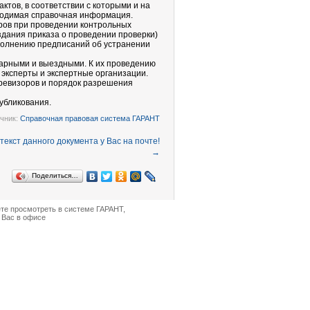
ктов, в соответствии с которыми и на
бходимая справочная информация.
ров при проведении контрольных
здания приказа о проведении проверки)
ыполнению предписаний об устранении
тарными и выездными. К их проведению
эксперты и экспертные организации.
ревизоров и порядок разрешения
убликования.
чник:
Справочная правовая система ГАРАНТ
→
Поделиться…
ете просмотреть в
системе ГАРАНТ
,
 Вас в офисе