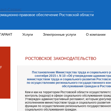
мационно-правовое обеспечение Ростовской области
 ГАРАНТ
Услуги
Электронные услуги
О компании
РОСТОВСКОЕ ЗАКОНОДАТЕЛЬСТВО
у
Постановление Министерства труда и социального р
сентября 2015 г. N 10 «Об утверждении администр
министерством труда и социального развития Ростовск
по осуществлению регионального государственного кон
обслуживания граждан в Ростов
Кем и как на территории Ростовской области осуществляет
контроль (надзор) в сфере социального обслуживания граж
Утвержден административный регламент, которым урегулир
исполнением министерством труда и социального развития 
функции по осуществлению регионального государственного
социального обслуживания граждан.