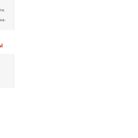
ти.
на-
Ы