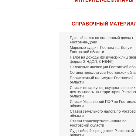
ИНТЕРНЕТ-СЕМИНАРЫ
СПРАВОЧНЫЙ МАТЕРИА
Единый налог на вмененный доход г.
Ростов-на-Дону
Мировые судьи г. Ростова-на-Дону и
Ростовской области
Налог на доходы физических лиц (но
формы 2-НДФЛ, 3-НДФЛ)
Налоговые инспекции Ростовской обл
Органы прокуратуры Ростовской обла
Прожиточный минимум в Ростовской
области
Список нотариусов, осуществляющих
деятельность на территории Ростовс
области
Список Управлений ПФР по Ростовск
области
Ставки земельного налога по Ростовс
области
Ставки транспортного налога по
Ростовской области
Суды общей юрисдикции Ростовской
области