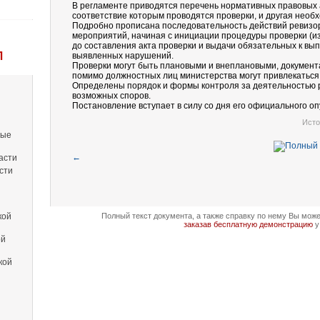
В регламенте приводятся перечень нормативных правовых а
соответствие которым проводятся проверки, и другая нео
Подробно прописана последовательность действий ревизо
мероприятий, начиная с инициации процедуры проверки (и
до составления акта проверки и выдачи обязательных к в
Л
выявленных нарушений.
Проверки могут быть плановыми и внеплановыми, докумен
помимо должностных лиц министерства могут привлекаться 
Определены порядок и формы контроля за деятельностью 
возможных споров.
Постановление вступает в силу со дня его официального оп
Исто
вые
←
асти
сти
кой
Полный текст документа, а также справку по нему Вы мож
заказав бесплатную демонстрацию
у
ой
кой