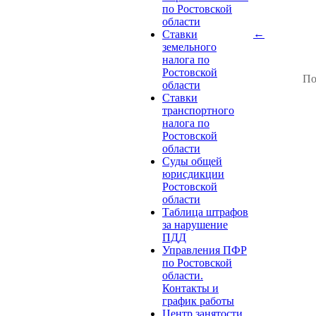
по Ростовской
области
←
Ставки
земельного
налога по
Ростовской
По
области
Ставки
транспортного
налога по
Ростовской
области
Суды общей
юрисдикции
Ростовской
области
Таблица штрафов
за нарушение
ПДД
Управления ПФР
по Ростовской
области.
Контакты и
график работы
Центр занятости