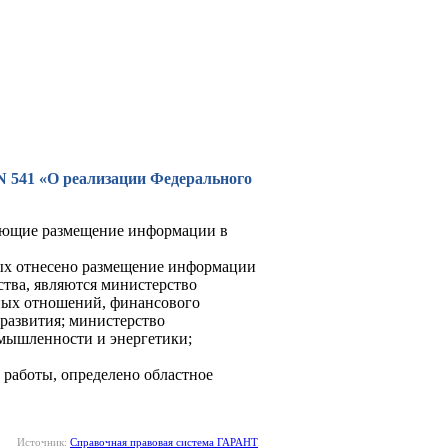
 N 541 «О реализации Федерального
ляющие размещение информации в
рых отнесено размещение информации
тва, являются министерство
ных отношений, финансового
 развития; министерство
омышленности и энергетики;
работы, определено областное
Источник:
Справочная правовая система ГАРАНТ