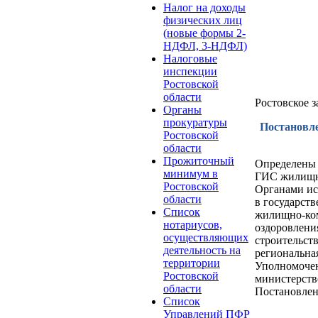
Налог на доходы
физических лиц
(новые формы 2-
НДФЛ, 3-НДФЛ)
Налоговые
инспекции
Ростовской
области
Ростовское 
Органы
прокуратуры
Постановле
Ростовской
области
Прожиточный
Определены 
минимум в
ГИС жилищно
Ростовской
Органами ис
области
в государст
Список
жилищно-ком
нотариусов,
оздоровлени
осуществляющих
строительст
деятельность на
региональна
территории
Уполномочен
Ростовской
министерств
области
Постановлен
Список
Управлений ПФР