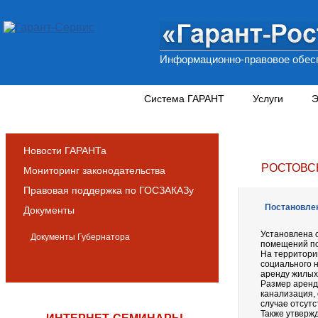
Информационно-правовое обесп
Новости и аналитика
Система ГАРАНТ
Услуги
Э
Новости ГАРАНТа
РОСТОВС
Мониторинг законодательства
Правовая поддержка по ГОСЗАКАЗу
Постановлен
Документы
Установлена 
Документы Губернатора
помещений по
На территории
социального 
аренду жилых
Размер аренд
канализация, 
случае отсутс
Также утверж