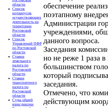
Ростовской
обеспечение реали
области
Список
поэтапному внедре
нотариусов,
осуществляющих
Администрации го
деятельность на
территории
учреждениями, общ
Ростовской
области
данного вопроса.
Список
Управлений ПФР
Заседания комиссии
по Ростовской
области
но не реже 1 раза 
Ставки
земельного
большинством голо
налога по
Ростовской
который подписывае
области
Ставки
заседания.
транспортного
налога по
Отмечено, что коми
Ростовской
области
действующим коор
Суды общей
юрисдикции