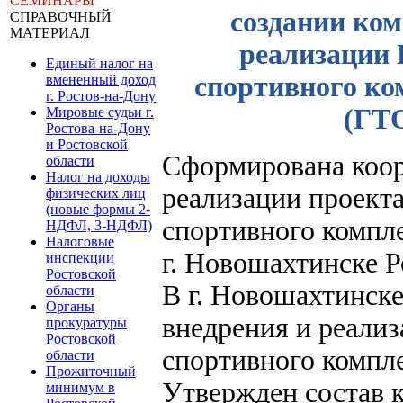
СЕМИНАРЫ
создании ком
СПРАВОЧНЫЙ
МАТЕРИАЛ
реализации 
Единый налог на
спортивного ком
вмененный доход
г. Ростов-на-Дону
(ГТО
Мировые судьи г.
Ростова-на-Дону
и Ростовской
Сформирована коор
области
Налог на доходы
реализации проекта
физических лиц
(новые формы 2-
спортивного компле
НДФЛ, 3-НДФЛ)
Налоговые
г. Новошахтинске Р
инспекции
Ростовской
В г. Новошахтинске
области
Органы
внедрения и реали
прокуратуры
Ростовской
спортивного компле
области
Прожиточный
Утвержден состав 
минимум в