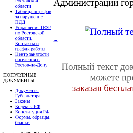
Администрации гор
Ростовской
области
Таблица штрафов
за нарушение
ПДД
Управления ПФР
по Ростовской
области.
←
Контакты и
график работы
Центр занятости
населения г.
Полный текст док
Ростов-на-Дону
можете пр
ПОПУЛЯРНЫЕ
ДОКУМЕНТЫ
заказав беспл
Документы
Губернатора
Законы
Кодексы РФ
Конституция РФ
Формы, образцы,
бланки