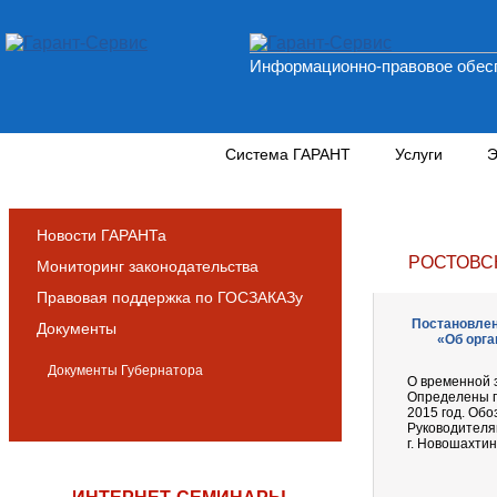
Информационно-правовое обесп
Новости и аналитика
Система ГАРАНТ
Услуги
Э
Новости ГАРАНТа
РОСТОВС
Мониторинг законодательства
Правовая поддержка по ГОСЗАКАЗу
Постановлени
Документы
«Об орга
Документы Губернатора
О временной 
Определены п
2015 год. Об
Руководителя
г. Новошахти