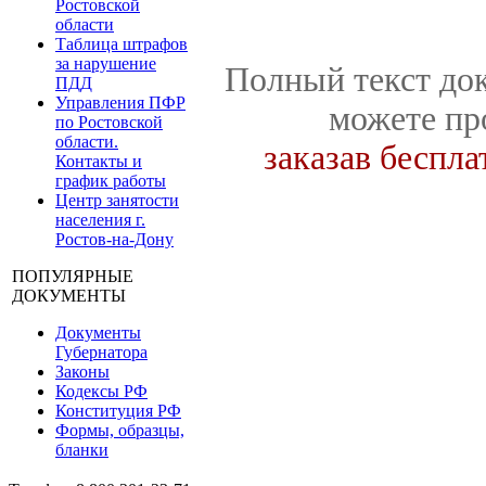
Ростовской
области
Таблица штрафов
за нарушение
Полный текст док
ПДД
Управления ПФР
можете пр
по Ростовской
области.
заказав беспл
Контакты и
график работы
Центр занятости
населения г.
Ростов-на-Дону
ПОПУЛЯРНЫЕ
ДОКУМЕНТЫ
Документы
Губернатора
Законы
Кодексы РФ
Конституция РФ
Формы, образцы,
бланки