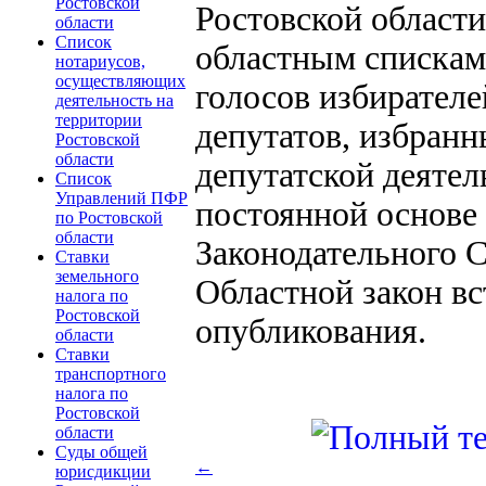
Ростовской
Ростовской области
области
Список
областным спискам
нотариусов,
осуществляющих
голосов избирателе
деятельность на
территории
депутатов, избранн
Ростовской
области
депутатской деяте
Список
Управлений ПФР
постоянной основе 
по Ростовской
области
Законодательного С
Ставки
земельного
Областной закон вс
налога по
Ростовской
опубликования.
области
Ставки
транспортного
налога по
Ростовской
области
Суды общей
←
юрисдикции