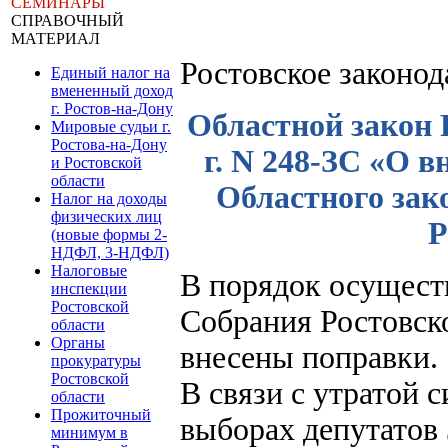
СЕМИНАРЫ
СПРАВОЧНЫЙ
МАТЕРИАЛ
Ростовское законо
Единый налог на
вмененный доход
г. Ростов-на-Дону
Областной закон Р
Мировые судьи г.
Ростова-на-Дону
г. N 248-ЗС «О в
и Ростовской
области
Областного зак
Налог на доходы
физических лиц
Р
(новые формы 2-
НДФЛ, 3-НДФЛ)
Налоговые
В порядок осущест
инспекции
Ростовской
Собрания Ростовско
области
Органы
внесены поправки.
прокуратуры
Ростовской
В связи с утратой 
области
Прожиточный
выборах депутатов
минимум в