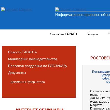
Информационно-правовое обесп
Новости и аналитика
Система ГАРАНТ
Услуги
Э
Новости ГАРАНТа
РОСТОВС
Мониторинг законодательства
Правовая поддержка по ГОСЗАКАЗу
Постановлен
Документы
утвер
обра
Документы Губернатора
му
О стоимости 
области.
Для МБОУ СОШ
оказываемые 
бюджета.
К примеру, еж