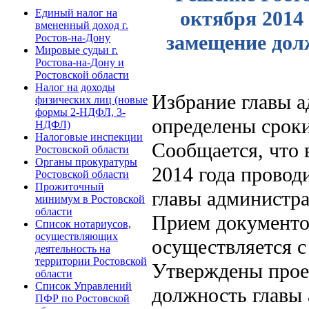
Единый налог на
октября 2014 
вмененный доход г.
замещение дол
Ростов-на-Дону
Мировые судьи г.
Ростова-на-Дону и
Ростовской области
Налог на доходы
Избрание главы а
физических лиц (новые
формы 2-НДФЛ, 3-
определены срок
НДФЛ)
Налоговые инспекции
Сообщается, что в
Ростовской области
Органы прокуратуры
2014 года провод
Ростовской области
Прожиточный
главы администра
минимум в Ростовской
области
Прием документов
Список нотариусов,
осуществляющих
осуществляется с 
деятельность на
территории Ростовской
Утверждены проек
области
Список Управлений
должность главы 
ПФР по Ростовской