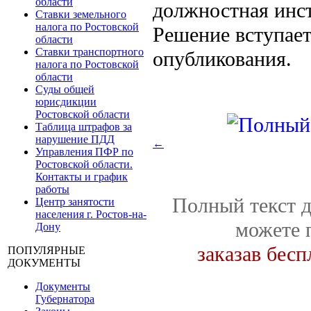
области
должностная инс
Ставки земельного
налога по Ростовской
Решение вступает
области
Ставки транспортного
опубликования.
налога по Ростовской
области
Суды общей
юрисдикции
Ростовской области
Таблица штрафов за
нарушение ПДД
←
Управления ПФР по
Ростовской области.
Контакты и график
работы
Полный текст д
Центр занятости
населения г. Ростов-на-
можете 
Дону
заказав бес
ПОПУЛЯРНЫЕ
ДОКУМЕНТЫ
Документы
Губернатора