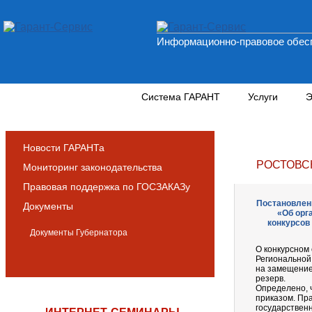
Информационно-правовое обесп
Новости и аналитика
Система ГАРАНТ
Услуги
Э
Новости ГАРАНТа
РОСТОВС
Мониторинг законодательства
Правовая поддержка по ГОСЗАКАЗу
Постановлени
Документы
«Об орг
конкурсов
Документы Губернатора
О конкурсном 
Региональной
на замещение
резерв.
Определено, 
приказом. Пра
государствен