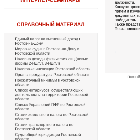
ИНТЕРНЕТ-СЕМИНАРЫ
должности.
Конкурс прово
прием и изуч
документах; 
победитель.
СПРАВОЧНЫЙ МАТЕРИАЛ
Также предста
Постановление
Единый налог на вмененный доход г.
Ростов-на-Дону
Мировые судьи г. Ростова-на-Дону и
←
Ростовской области
Налог на доходы физических лиц (новые
формы 2-НДФЛ, 3-НДФЛ)
Налоговые инспекции Ростовской области
Органы прокуратуры Ростовской области
Полный 
Прожиточный минимум в Ростовской
области
Список нотариусов, осуществляющих
деятельность на территории Ростовской
области
Список Управлений ПФР по Ростовской
области
Ставки земельного налога по Ростовской
области
Ставки транспортного налога по
Ростовской области
Суды общей юрисдикции Ростовской
области