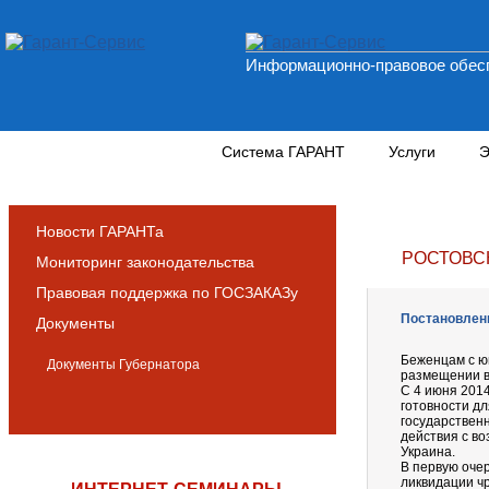
Информационно-правовое обесп
Новости и аналитика
Система ГАРАНТ
Услуги
Э
Новости ГАРАНТа
РОСТОВС
Мониторинг законодательства
Правовая поддержка по ГОСЗАКАЗу
Постановлени
Документы
Беженцам с ю
Документы Губернатора
размещении в 
С 4 июня 201
готовности д
государствен
действия с в
Украина.
В первую оче
ликвидации ч