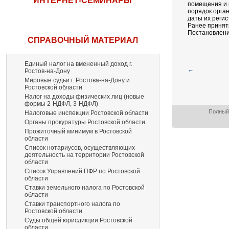
ИНТЕРНЕТ-СЕМИНАРЫ
помещения и 
порядок орган
даты их регис
Ранее принят
Постановление
СПРАВОЧНЫЙ МАТЕРИАЛ
Единый налог на вмененный доход г.
←
Ростов-на-Дону
Мировые судьи г. Ростова-на-Дону и
Ростовской области
Налог на доходы физических лиц (новые
формы 2-НДФЛ, 3-НДФЛ)
Полный 
Налоговые инспекции Ростовской области
Органы прокуратуры Ростовской области
Прожиточный минимум в Ростовской
области
Список нотариусов, осуществляющих
деятельность на территории Ростовской
области
Список Управлений ПФР по Ростовской
области
Ставки земельного налога по Ростовской
области
Ставки транспортного налога по
Ростовской области
Суды общей юрисдикции Ростовской
области