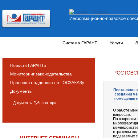
Информационно-правовое обесп
Новости и аналитика
Система ГАРАНТ
Услуги
Э
Новости ГАРАНТа
РОСТОВС
Мониторинг законодательства
Правовая поддержка по ГОСЗАКАЗу
Постановлени
Документы
создании м
помещения н
Документы Губернатора
О работе меж
вопросам.
По вопросам 
многоквартир
межведомствен
отражены пол
подаваемых с