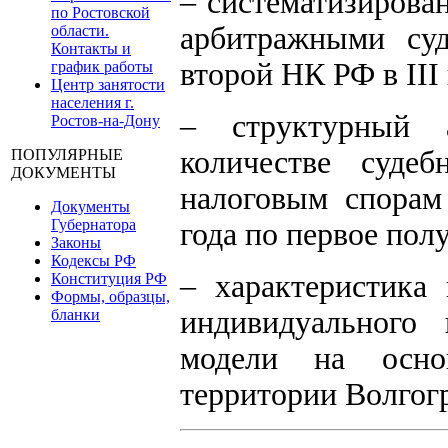
– систематизирова
по Ростовской
арбитражными суд
области.
Контакты и
второй НК РФ в III 
график работы
Центр занятости
населения г.
– структурный 
Ростов-на-Дону
количестве суде
ПОПУЛЯРНЫЕ
ДОКУМЕНТЫ
налоговым спорам
Документы
Губернатора
года по первое полу
Законы
Кодексы РФ
– характеристика
Конституция РФ
Формы, образцы,
индивидуального 
бланки
модели на осно
территории Волгогр