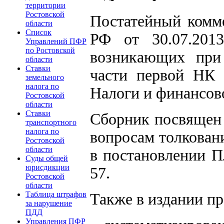
территории
Ростовской
Постатейный комм
области
Список
РФ от 30.07.20
Управлений ПФР
по Ростовской
возникающих при
области
Ставки
части первой НК 
земельного
налога по
Налоги и финансово
Ростовской
области
Ставки
Сборник посвящен
транспортного
налога по
вопросам толкован
Ростовской
области
в постановлении П
Суды общей
юрисдикции
57.
Ростовской
области
Таблица штрафов
Также в издании п
за нарушение
ПДД
Управления ПФР