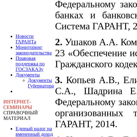
Федеральному зако
банках и банковс
Система ГАРАНТ, 
Новости
2.
Ушаков А.А. Комм
ГАРАНТа
Мониторинг
23 «Обеспечение и
законодательства
Правовая
Гражданского кодек
поддержка по
ГОСЗАКАЗу
Документы
3.
Копьев А.В., Ел
Документы
Губернатора
С.А., Шадрина Е
Федеральному зако
ИНТЕРНЕТ-
СЕМИНАРЫ
организованных 
СПРАВОЧНЫЙ
МАТЕРИАЛ
ГАРАНТ, 2014.
Единый налог на
вмененный доход