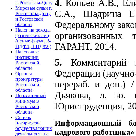
4.
Копьев А.В., Ел
г. Ростов-на-Дону
Мировые судьи г.
С.А., Шадрина Е
Ростова-на-Дону
и Ростовской
Федеральному зако
области
Налог на доходы
организованных 
физических лиц
(новые формы 2-
ГАРАНТ, 2014.
НДФЛ, 3-НДФЛ)
Налоговые
инспекции
5.
Комментарий к
Ростовской
области
Федерации (научно-
Органы
прокуратуры
перераб. и доп.) 
Ростовской
области
Дьякова, д. ю. 
Прожиточный
минимум в
Юриспруденция, 20
Ростовской
области
Список
Информационный бл
нотариусов,
осуществляющих
кадрового работника»
деятельность на