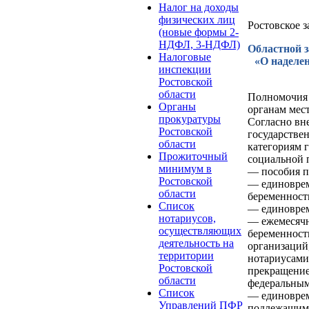
Налог на доходы
физических лиц
Ростовское 
(новые формы 2-
НДФЛ, 3-НДФЛ)
Областной з
Налоговые
«О наделе
инспекции
Ростовской
области
Полномочия 
Органы
органам мес
прокуратуры
Согласно вн
Ростовской
государстве
области
категориям 
Прожиточный
социальной 
минимум в
— пособия п
Ростовской
— единоврем
области
беременност
Список
— единоврем
нотариусов,
— ежемесячн
осуществляющих
беременности
деятельность на
организаций
территории
нотариусами,
Ростовской
прекращение
области
федеральным
Список
— единоврем
Управлений ПФР
подлежащим 