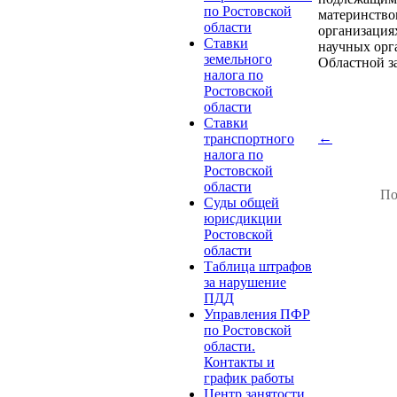
по Ростовской
материнство
области
организация
Ставки
научных орг
земельного
Областной за
налога по
Ростовской
области
Ставки
←
транспортного
налога по
Ростовской
области
По
Суды общей
юрисдикции
Ростовской
области
Таблица штрафов
за нарушение
ПДД
Управления ПФР
по Ростовской
области.
Контакты и
график работы
Центр занятости