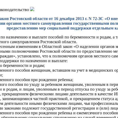
законодательство
акон Ростовской области от 16 декабря 2013 г. N 72-ЗС «О вн
нии органов местного самоуправления государственными пол
предоставлению мер социальной поддержки отдельным к
по назначению и выплате пособий по беременности и родам, а т
тного самоуправления Ростовской области.
есенным изменениям в Областной закон «О наделении органов 
нными полномочиями Ростовской области по предоставлению м
граждан», установлено, что к полномочиям органов местного са
поддержки по назначению и выплате:
о беременности и родам;
енного пособия женщинам, вставшим на учет в медицинских ор
и;
енного пособия при рождении ребенка;
ого пособия по уходу за ребенком женщинам, уволенным в пери
 и родам, и лицам, уволенным в период отпуска по уходу за реб
, прекращением физическими лицами деятельности в качестве 
 занимающимися частной практикой, и прекращением статуса адв
м деятельности иными физическими лицами, чья профессиональн
и законами подлежит государственной регистрации и (или) лиц
енного пособия при рождении ребенка и ежемесячного пособия п
обязательному социальному страхованию на случай временной н