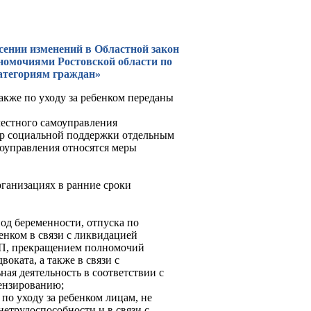
есении изменений в Областной закон
номочиями Ростовской области по
атегориям граждан»
акже по уходу за ребенком переданы
местного самоуправления
ер социальной поддержки отдельным
моуправления относятся меры
ганизациях в ранние сроки
од беременности, отпуска по
енком в связи с ликвидацией
ИП, прекращением полномочий
оката, а также в связи с
ая деятельность в соответствии с
ензированию;
о уходу за ребенком лицам, не
етрудоспособности и в связи с