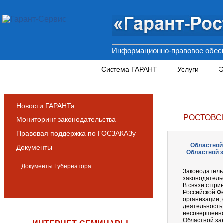
Информационно-правовое обесп
Новости и аналитика
Система ГАРАНТ
Услуги
Э
Новости ГАРАНТа
РОСТОВС
Мониторинг законодательства
Правовая поддержка по ГОСЗАКАЗу
Областной 
Документы
Областной з
Документы Губернатора
Законодатель
законодатель
В связи с при
Российской Ф
организации,
деятельность
несовершенно
Областной зак