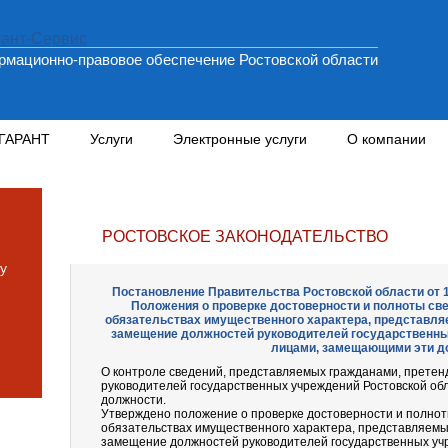
мационно-правовое обеспечение Ростовской области
 ГАРАНТ
Услуги
Электронные услуги
О компании
РОСТОВСКОЕ ЗАКОНОДАТЕЛЬСТВО
у
Постановление Правительства Ростовской области от 1
Положения о проверке достоверности и полноты све
обязательствах имущественного характера, представл
замещение должностей руководителей государственных
лицами, замещающими эти д
О контроле сведений, представляемых гражданами, прете
руководителей государственных учреждений Ростовской об
должности.
Утверждено положение о проверке достоверности и полнот
обязательствах имущественного характера, представляем
замещение должностей руководителей государственных учр