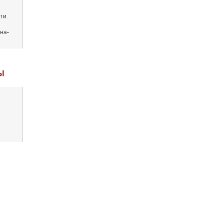
ти.
на-
Ы