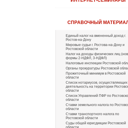
ИНТЕРНЕТ-СЕМИНАРЫ
СПРАВОЧНЫЙ МАТЕРИА
Единый налог на вмененный доход г.
Ростов-на-Дону
Мировые судьи г. Ростова-на-Дону и
Ростовской области
Налог на доходы физических лиц (но
формы 2-НДФЛ, 3-НДФЛ)
Налоговые инспекции Ростовской обл
Органы прокуратуры Ростовской обла
Прожиточный минимум в Ростовской
области
Список нотариусов, осуществляющих
деятельность на территории Ростовс
области
Список Управлений ПФР по Ростовск
области
Ставки земельного налога по Ростовс
области
Ставки транспортного налога по
Ростовской области
Суды общей юрисдикции Ростовской
области