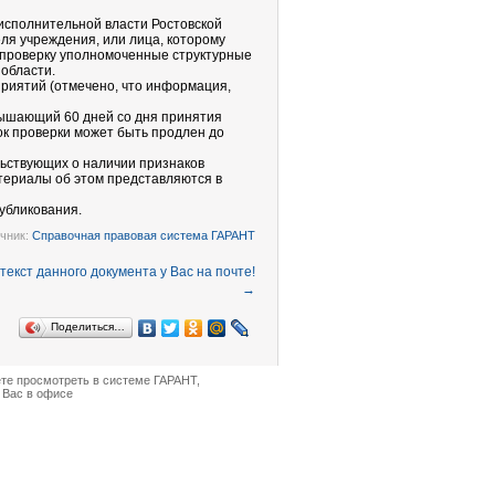
исполнительной власти Ростовской
ля учреждения, или лица, которому
 проверку уполномоченные структурные
области.
риятий (отмечено, что информация,
вышающий 60 дней со дня принятия
ок проверки может быть продлен до
льствующих о наличии признаков
териалы об этом представляются в
убликования.
чник:
Справочная правовая система ГАРАНТ
→
Поделиться…
ете просмотреть в
системе ГАРАНТ
,
 Вас в офисе