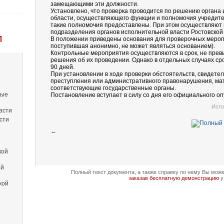
замещающими эти должности.
Установлено, что проверка проводится по решению органа 
области, осуществляющего функции и полномочия учредите
такие полномочия предоставлены. При этом осуществляют
подразделения органов исполнительной власти Ростовской 
Л
В положении приведены основания для проверочных мероп
поступившая анонимно, не может являться основанием).
Контрольные мероприятия осуществляются в срок, не пре
решения об их проведении. Однако в отдельных случаях ср
90 дней.
При установлении в ходе проверки обстоятельств, свидете
преступления или административного правонарушения, ма
соответствующие государственные органы.
вые
Постановление вступает в силу со дня его официального оп
Исто
асти
сти
←
кой
ой
Полный текст документа, а также справку по нему Вы мож
заказав бесплатную демонстрацию
у
кой