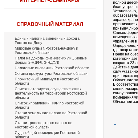
ИНТЕРНЕТ-СЕМИНАРЫ
полной деесп
благоустроен
Установлено,
образователь
здравоохране
СПРАВОЧНЫЙ МАТЕРИАЛ
организациях
призыву, либ
Список форми
помещениях о
Единый налог на вмененный доход г.
управления в
Ростов-на-Дону
Определено, 
Мировые судьи г. Ростова-на-Дону и
(договор може
Ростовской области
Право на обе
Налог на доходы физических лиц (новые
категории дет
формы 2-НДФЛ, 3-НДФЛ)
возраста 23 
Действие дан
Налоговые инспекции Ростовской области
силу указанно
Органы прокуратуры Ростовской области
принадлежаще
Прожиточный минимум в Ростовской
Областного за
области
В соответств
специализиро
Список нотариусов, осуществляющих
самоуправлен
деятельность на территории Ростовской
помещениями 
области
Областной зак
Список Управлений ПФР по Ростовской
области
Ставки земельного налога по Ростовской
области
Ставки транспортного налога по
←
Ростовской области
Суды общей юрисдикции Ростовской
области