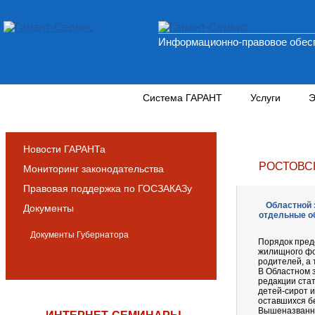
Информационно-правовое обесп
Новости и аналитика
Система ГАРАНТ
Услуги
Э
Новости ГАРАНТа
РОСТОВС
Мониторинг законодательства
Правовая поддержка по ГОСЗАКАЗу
Областной з
Документы
отдельные о
Документы Губернатора
Порядок пред
жилищного фо
родителей, а 
В Областном 
редакции ста
детей-сирот и
оставшихся б
Вышеназванны