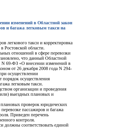
сении изменений в Областной закон
ов и багажа легковым такси на
ов легкового такси и корректировка
в Ростовской области.
льных отношений в сфере перевозки
становлено, что данный Областной
ода N 69-ФЗ «О внесении изменений в
ном от 26 декабря 2008 года N 294-
при осуществлении
ет порядок осуществления
агажа легковым такси.
дством организации и проведения
(или) выездных плановых и
я плановых проверок юридических
перевозке пассажиров и багажа
роля. Приведен перечень
венного контроля.
кси должны соответствовать единой