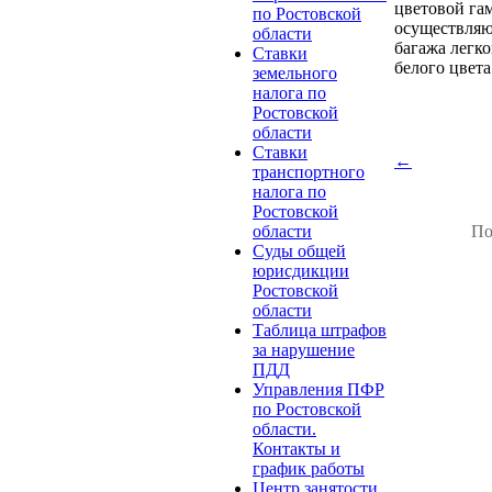
цветовой га
по Ростовской
осуществляю
области
багажа легко
Ставки
белого цвета
земельного
налога по
Ростовской
области
Ставки
←
транспортного
налога по
Ростовской
области
По
Суды общей
юрисдикции
Ростовской
области
Таблица штрафов
за нарушение
ПДД
Управления ПФР
по Ростовской
области.
Контакты и
график работы
Центр занятости