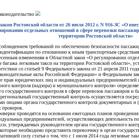
законодательство
закон Ростовской области от 26 июля 2012 г. N 916-ЗС «О вне
лировании отдельных отношений в сфере перевозки пассажир
территории Ростовской области»
 соблюдением требований по обеспечению безопасности пассажир
 идентификации по отношению к иным транспортным средствам 
есенным изменениям в Областной закон «О регулировании отде
и багажа легковым такси на территории Ростовской области», у
ветствии со статьей 9 Федерального закона от 21 апреля 2011 г
аконодательные акты Российской Федерации» и Федеральным зако
е прав юридических лиц и индивидуальных предпринимателей 
нного контроля (надзора) и муниципального контроля» определя
о государственного контроля в сфере перевозок пассажиров и б
о региональный государственный контроль осуществляется посре
и лицами органа государственного контроля документарных и 
 проверок.
оверки проводятся на основании ежегодных планов проведени
идуальных предпринимателей, осуществляющих деятельность по 
кси, утверждаемых руководителем органа государственного конт
которые необходимо представить перевозчику в орган государст
атившей силу статья о том, что с 1 июля 2014 года легковые та