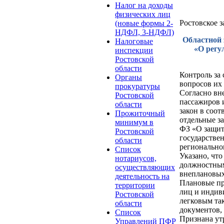
Налог на доходы
физических лиц
Ростовское 
(новые формы 2-
НДФЛ, 3-НДФЛ)
Областной 
Налоговые
«О регу
инспекции
Ростовской
области
Контроль за
Органы
вопросов их
прокуратуры
Согласно вн
Ростовской
пассажиров 
области
закон в соот
Прожиточный
отдельные з
минимум в
ФЗ «О защит
Ростовской
государстве
области
региональног
Список
Указано, чт
нотариусов,
должностным
осуществляющих
внеплановых
деятельность на
Плановые пр
территории
лиц и индив
Ростовской
легковым та
области
документов, 
Список
Признана утр
Управлений ПФР