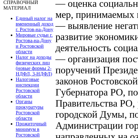
— оценка социальн
СПРАВОЧНЫЙ
МАТЕРИАЛ
мер, принимаемых в
Единый налог на
— выявление негат
вмененный доход
г. Ростов-на-Дону
развитие экономик
Мировые судьи г.
Ростова-на-Дону
деятельность соци
и Ростовской
области
— организация пос
Налог на доходы
физических лиц
поручений Президе
(новые формы 2-
НДФЛ, 3-НДФЛ)
законов Ростовской
Налоговые
инспекции
Губернатора РО, п
Ростовской
области
Правительства РО,
Органы
прокуратуры
городской Думы, п
Ростовской
области
Администрации гор
Прожиточный
минимум в
направленных на о
Ростовской