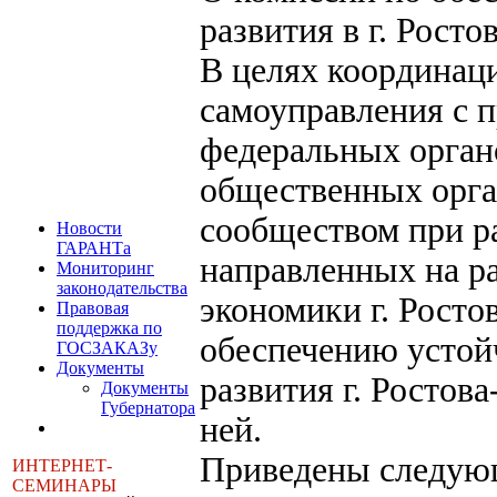
развития в г. Росто
В целях координац
самоуправления с 
федеральных орган
общественных орга
сообществом при р
Новости
ГАРАНТа
направленных на р
Мониторинг
законодательства
экономики г. Росто
Правовая
поддержка по
обеспечению устой
ГОСЗАКАЗу
Документы
развития г. Ростов
Документы
Губернатора
ней.
Приведены следующ
ИНТЕРНЕТ-
СЕМИНАРЫ