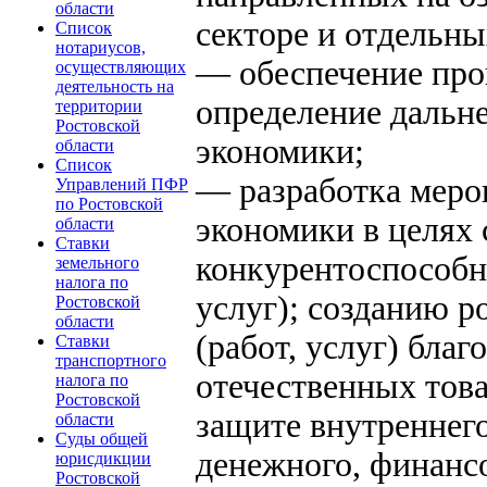
области
секторе и отдельны
Список
нотариусов,
— обеспечение про
осуществляющих
деятельность на
определение дальн
территории
Ростовской
экономики;
области
Список
— разработка меро
Управлений ПФР
по Ростовской
экономики в целях
области
Ставки
конкурентоспособн
земельного
налога по
услуг); созданию р
Ростовской
области
(работ, услуг) бла
Ставки
транспортного
отечественных това
налога по
Ростовской
защите внутреннег
области
Суды общей
денежного, финанс
юрисдикции
Ростовской