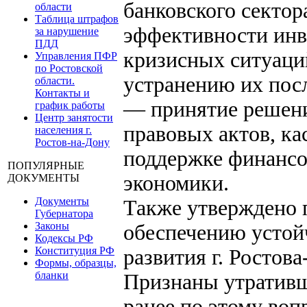
банковского секто
области
Таблица штрафов
эффективности ин
за нарушение
ПДД
кризисных ситуаций
Управления ПФР
по Ростовской
устранению их пос
области.
Контакты и
— принятие решени
график работы
Центр занятости
правовых актов, к
населения г.
Ростов-на-Дону
поддержке финансов
ПОПУЛЯРНЫЕ
экономики.
ДОКУМЕНТЫ
Документы
Также утверждено 
Губернатора
Законы
обеспечению устой
Кодексы РФ
Конституция РФ
развития г. Ростова
Формы, образцы,
бланки
Признаны утративш
ранее по этому воп