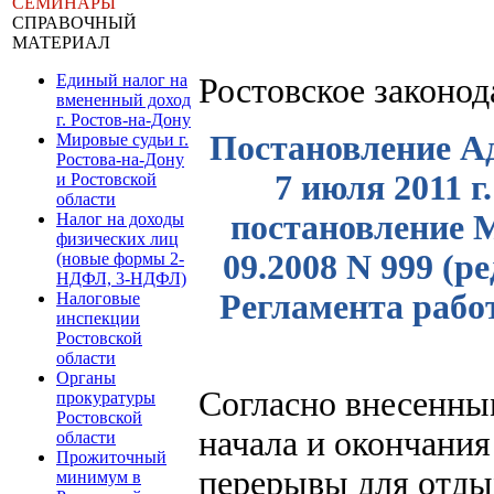
СЕМИНАРЫ
СПРАВОЧНЫЙ
МАТЕРИАЛ
Единый налог на
Ростовское законо
вмененный доход
г. Ростов-на-Дону
Постановление Ад
Мировые судьи г.
Ростова-на-Дону
7 июля 2011 г
и Ростовской
области
постановление М
Налог на доходы
физических лиц
09.2008 N 999 (ре
(новые формы 2-
НДФЛ, 3-НДФЛ)
Регламента рабо
Налоговые
инспекции
Ростовской
области
Органы
Согласно внесенны
прокуратуры
Ростовской
начала и окончания
области
Прожиточный
перерывы для отдых
минимум в