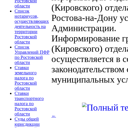
Ростовской
(Кировского) отде
области
Список
Ростова-на-Дону у
нотариусов,
осуществляющих
Администрации.
деятельность на
территории
Информирование гр
Ростовской
области
(Кировского) отде
Список
Управлений ПФР
осуществляется в 
по Ростовской
области
законодательством 
Ставки
земельного
муниципальных усл
налога по
Ростовской
области
Ставки
транспортного
налога по
Ростовской
области
←
Суды общей
юрисдикции