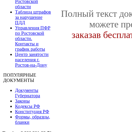
Ростовской
области
Полный текст док
Таблица штрафов
за нарушение
можете пр
ПДД
Управления ПФР
заказав беспл
по Ростовской
области.
Контакты и
график работы
Центр занятости
населения г.
Ростов-на-Дону
ПОПУЛЯРНЫЕ
ДОКУМЕНТЫ
Документы
Губернатора
Законы
Кодексы РФ
Конституция РФ
Формы, образцы,
бланки