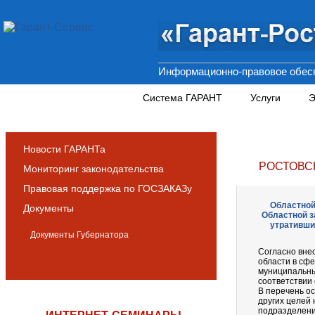
Информационно-правовое обесп
Новости и аналитика
Система ГАРАНТ
Услуги
Э
Новости ГАРАНТа
РОСТОВС
Мониторинг законодательства
Правовая поддержка по ГОСЗАКАЗу
Областной 
Документы
Областной з
утративши
Документы Губернатора
Согласно вне
области в сф
муниципальны
соответствии
В перечень о
других целей
подразделени