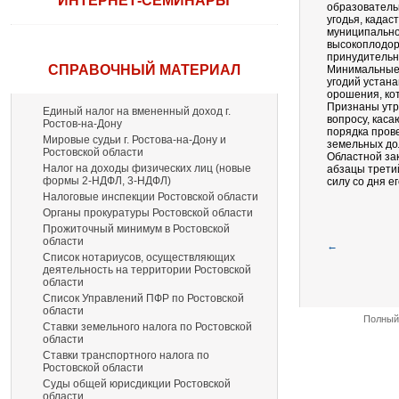
ИНТЕРНЕТ-СЕМИНАРЫ
образователь
угодья, када
муниципальном
высокоплодор
принудительн
СПРАВОЧНЫЙ МАТЕРИАЛ
Минимальные 
угодий устан
орошения, ко
Признаны утр
Единый налог на вмененный доход г.
вопросу, кас
Ростов-на-Дону
порядка пров
Мировые судьи г. Ростова-на-Дону и
земельных до
Ростовской области
Областной зак
Налог на доходы физических лиц (новые
абзацы третий
формы 2-НДФЛ, 3-НДФЛ)
силу со дня е
Налоговые инспекции Ростовской области
Органы прокуратуры Ростовской области
Прожиточный минимум в Ростовской
области
←
Список нотариусов, осуществляющих
деятельность на территории Ростовской
области
Список Управлений ПФР по Ростовской
области
Полный 
Ставки земельного налога по Ростовской
области
Ставки транспортного налога по
Ростовской области
Суды общей юрисдикции Ростовской
области