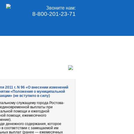
Звоните нам:
8-800-201-23-71
я 2011 г. N 96 «О внесении изменений
инятии «Положения о муниципальной
акции» (не вступило в силу)
пальному служащему города Ростова-
е единовременной выплаты при
иальной помощи и ежегодной
ной помощи, ежемесячного
чение).
иде денежного содержания, которое
 в соответствии с замещаемой им
льных выплат (ранее — ежемесячных