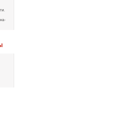
ти.
на-
Ы