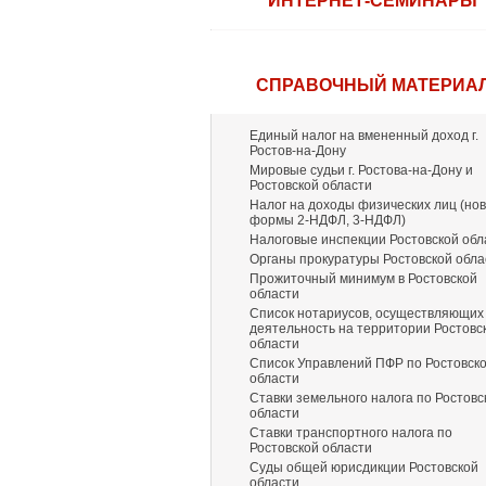
ИНТЕРНЕТ-СЕМИНАРЫ
СПРАВОЧНЫЙ МАТЕРИА
Единый налог на вмененный доход г.
Ростов-на-Дону
Мировые судьи г. Ростова-на-Дону и
Ростовской области
Налог на доходы физических лиц (но
формы 2-НДФЛ, 3-НДФЛ)
Налоговые инспекции Ростовской обл
Органы прокуратуры Ростовской обла
Прожиточный минимум в Ростовской
области
Список нотариусов, осуществляющих
деятельность на территории Ростовс
области
Список Управлений ПФР по Ростовск
области
Ставки земельного налога по Ростовс
области
Ставки транспортного налога по
Ростовской области
Суды общей юрисдикции Ростовской
области