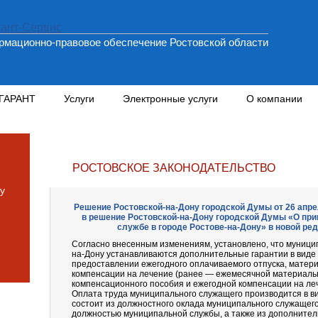
мационно-правовое обеспечение Ростовской области
 ГАРАНТ
Услуги
Электронные услуги
О компании
РОСТОВСКОЕ ЗАКОНОДАТЕЛЬСТВО
у
Решение Ростовской-на-Дону городской Думы от 26 апрел
в решение Ростовской-на-Дону городской Думы «О пр
службе в городе Ростове-на-Дону» в новой ред
Согласно внесенным изменениям, установлено, что муници
на-Дону устанавливаются дополнительные гарантии в вид
предоставлении ежегодного оплачиваемого отпуска, матер
компенсации на лечение (ранее — ежемесячной материаль
компенсационного пособия и ежегодной компенсации на ле
Оплата труда муниципального служащего производится в в
состоит из должностного оклада муниципального служащего
должностью муниципальной службы, а также из дополните