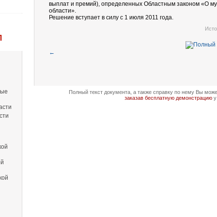
выплат и премий), определенных Областным законом «О му
области».
Решение вступает в силу с 1 июля 2011 года.
Исто
Л
←
вые
Полный текст документа, а также справку по нему Вы мож
заказав бесплатную демонстрацию
у
асти
сти
кой
ой
кой