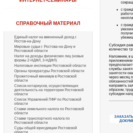
ИНТЕРНЕТ-СЕМИНАРЫ
сокращ
с граж
работо
неопла
СПРАВОЧНЫЙ МАТЕРИАЛ
с граж
указан
получи
Единый налог на вмененный доход г.
убежи
Ростов-на-Дону
Субсидия рав
Мировые судьи г. Ростова-на-Дону и
количество т
Ростовской области
Налог на доходы физических лиц (новые
Напомним, в 
формы 2-НДФЛ, 3-НДФЛ)
приложением 
предполагает
Налоговые инспекции Ростовской области
службы занят
Органы прокуратуры Ростовской области
занятости ок
Прожиточный минимум в Ростовской
через месяц 
области
обязанностей
направить за
Список нотариусов, осуществляющих
образом, тру
деятельность на территории Ростовской
субсидии нап
области
Список Управлений ПФР по Ростовской
области
Ставки земельного налога по Ростовской
области
ЗАКАЗАТЬ
Ставки транспортного налога по
ДОКУМ
Ростовской области
Суды общей юрисдикции Ростовской
области