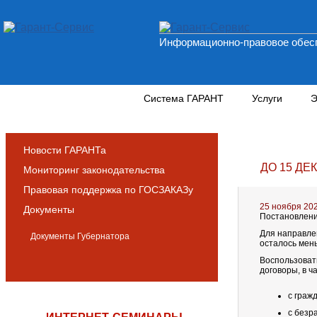
Информационно-правовое обесп
Новости и аналитика
Система ГАРАНТ
Услуги
Э
Новости ГАРАНТа
ДО 15 Д
Мониторинг законодательства
Правовая поддержка по ГОСЗАКАЗу
25 ноября 20
Документы
Постановлени
Для направле
Документы Губернатора
осталось мен
Воспользоват
договоры, в ч
с граж
с безр