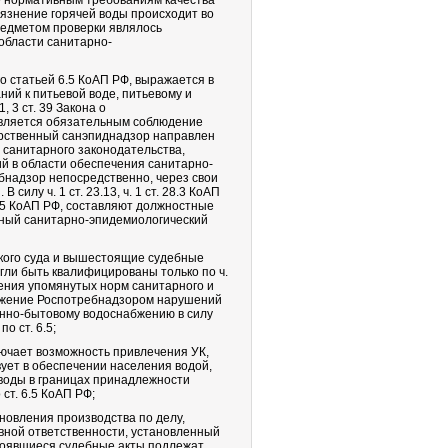
е нормативным требованиям качества
грязнение горячей воды происходит во
редметом проверки являлось
области санитарно-
 статьей 6.5 КоАП РФ, выражается в
ий к питьевой воде, питьевому и
 3 ст. 39 Закона о
является обязательным соблюдение
арственный санэпиднадзор направлен
санитарного законодательства,
й в области обеспечения санитарно-
бнадзор непосредственно, через свои
илу ч. 1 ст. 23.13, ч. 1 ст. 28.3 КоАП
.5 КоАП РФ, составляют должностные
ный санитарно-эпидемиологический
ского суда и вышестоящие судебные
огли быть квалифицированы только по ч.
жения упомянутых норм санитарного и
ружение Роспотребнадзором нарушений
енно-бытовому водоснабжению в силу
о ст. 6.5;
ючает возможность привлечения УК,
вует в обеспечении населения водой,
 воды в границах принадлежности
ст. 6.5 КоАП РФ;
новления производства по делу,
ивной ответственности, установленный
остоявшиеся судебные акты подлежат