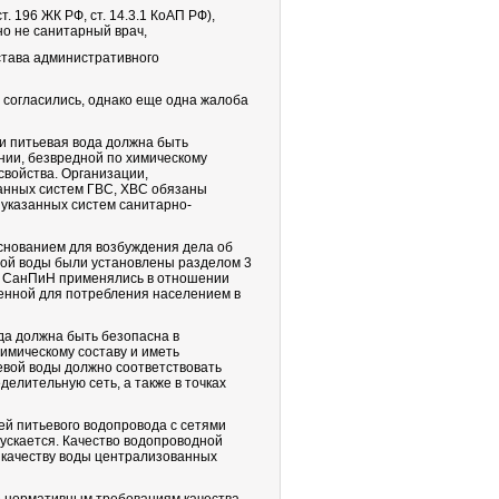
. 196 ЖК РФ, ст. 14.3.1 КоАП РФ),
о не санитарный врач,
остава административного
 согласились, однако еще одна жалоба
ии питьевая вода должна быть
ии, безвредной по химическому
свойства. Организации,
анных систем ГВС, ХВС обязаны
 указанных систем санитарно-
снованием для возбуждения дела об
вой воды были установлены разделом 3
е СанПиН применялись в отношении
енной для потребления населением в
да должна быть безопасна в
имическому составу и иметь
евой воды должно соответствовать
елительную сеть, а также в точках
тей питьевого водопровода с сетями
пускается. Качество водопроводной
 качеству воды централизованных