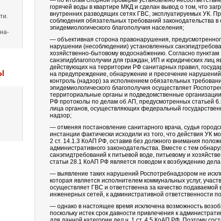
— по итогам спорной проверки установлено несоответстви
горячей воды в квартире МКД и сделан вывод о том, что за
внутренних разводящих сетях ГВС, эксплуатируемых УК. П
ти.
соблюдения обязательных требований законодательства в 
эпидемиологического благополучия населения;
на-
— объективная сторона правонарушения, предусмотренного
нарушении (несоблюдении) установленных санэпидтребован
хозяйственно-бытовому водоснабжению. Согласно пунктам 1,
санэпидблагополучии для граждан, ИП и юридических лиц 
действующих на территории РФ санитарных правил, госуд
Ы
на предупреждение, обнаружение и пресечение нарушений 
контроль (надзор) за исполнением обязательных требовани
эпидемиологического благополучия осуществляет Роспотре
территориальные органы и подведомственные организации. В с
РФ протоколы по делам об АП, предусмотренных статьей 6
лица органов, осуществляющих федеральный государствен
надзор;
— отменяя постановление санитарного врача, судья город
инстанции фактически исходили из того, что действия УК м
2 ст. 14.1.3 КоАП РФ, оставив без должного внимания поло
административного законодательства. Вместе с тем обна
санэпидтребований к питьевой воде, питьевому и хозяйств
статьи 28.1 КоАП РФ является поводом к возбуждению дела п
— выявление таких нарушений Роспотребнадзором не искл
которая является исполнителем коммунальных услуг, участ
осуществляет ГВС и ответственна за качество подаваемой
инженерных сетей, к административной ответственности по 
— однако в настоящее время исключена возможность возоб
поскольку истек срок давности привлечения к администрат
для данной категории дел ч. 1 ст. 4.5 КоАП РФ. Поэтому с