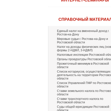
ИНТЕРНЕТ-СЕМИНАРЫ
СПРАВОЧНЫЙ МАТЕРИА
Единый налог на вмененный доход г.
Ростов-на-Дону
Мировые судьи г. Ростова-на-Дону и
Ростовской области
Налог на доходы физических лиц (но
формы 2-НДФЛ, 3-НДФЛ)
Налоговые инспекции Ростовской обл
Органы прокуратуры Ростовской обла
Прожиточный минимум в Ростовской
области
Список нотариусов, осуществляющих
деятельность на территории Ростовс
области
Список Управлений ПФР по Ростовск
области
Ставки земельного налога по Ростовс
области
Ставки транспортного налога по
Ростовской области
Суды общей юрисдикции Ростовской
области