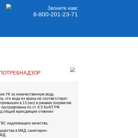
Звоните нам:
8-800-201-23-71
СПОТРЕБНАДЗОР
ии УК за некачественную воду,
, что вода из крана не соответствует
превышен в 13 раз) и ржавая (норматив
а оштрафована по ст. 6.5 КоАП РФ
суд общей юрисдикции отменил
ГВС надлежащего качества,
ущества в МКД, санитарно-
МКД,