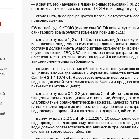
— а значит, это нарушение лицензионных требований (ч. 2 ст
протоколы по которым составляет ОГЖН или прокуратура, н
— стало быть, дело прекращается в связи с отсутствием с
правонарушения.
Л
Областной суд, 9 КСОЮ (и даже сам ВС РФ поначалу) с этим
санитарного врача области изменила позицию суда:
— согласно пунктам 1, 2 ст. 19 Закона о санэпидблагополуч
безопасной в эпидемиологическом и радиационном отношен
составу и должна иметь благоприятные органолептические 
осуществляющие ГВС, ХВС с использованием централизов
обеспечить соответствие качества горячей и питьевой воды
вые
эпидемиологическим требованиям;
асти
— на момент возникновения обстоятельств, послуживших о
АП, гигиенические требования и нормативы качества питье
сти
СанПиН 2.1.4.1074-01. На соответствующий период данны
воды, подаваемой системами водоснабжения и предназнач
питьевых и бытовых целях;
— согласно пунктам 3.1, 3.2 указанных СанПиН питьевая во
кой
эпидемическом и радиационном отношении, безвредна по х
благоприятные органолептические свойства. Качество пить
ой
гигиеническим нормативам перед ее поступлением в распред
водоразбора наружной и внутренней водопроводной сети;
кой
— в силу пункта 8.1.2 СанПиН 2.1.2.2645-10 соединение се
водопроводов, подающих воду непитьевого качества, не до
воды должно соответствовать гигиеническим требованиям к
систем питьевого водоснабжения;