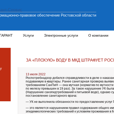
мационно-правовое обеспечение Ростовской области
 ГАРАНТ
Услуги
Электронные услуги
О компании
ЗА «ПЛОХУЮ» ВОДУ В МКД ШТРАФУЕТ РО
у
13 июля 2022
Роспотребнадзор добился справедливости в деле о наказан
подаваемую в квартиры. Ранее санитарная проверка выявила
требованиям СанПиН — она мутная (норматив по мутности 
по железу превышен в 19 раз). За такое нарушение УК был
(Нарушение санэпидтребований к питьевой воде), однако 
постановление санитарного врача:
— УК не выполнила обязанности по предоставлению услуг 
— это является нарушением правил содержания общего им
эпидемиологических требований к условиям проживания в 