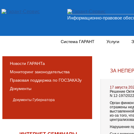
Информационно-правовое обесп
Новости и аналитика
Система ГАРАНТ
Услуги
Э
Новости ГАРАНТа
ЗА НЕПЕ
Мониторинг законодательства
Правовая поддержка по ГОСЗАКАЗу
17 августа 20
Документы
Решение Октяб
N 12-197/202
Документы Губернатора
Орган финконт
отражены нед
выставленной
из-за того, 
централизова
Нарушение при