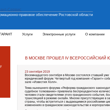
мационно-правовое обеспечение Ростовской области
 ГАРАНТ
Услуги
Электронные услуги
О компании
В МОСКВЕ ПРОШЕЛ IV ВСЕРОССИЙСКИЙ 
у
23 сентября 2019
Восемнадцатого сентября в Москве состоялся ставший уж
юридический форум. Четвертый год компания «Гарант» собир
зале «Известия Холл».
Тема нынешнего форума «Реформа гражданского законодат
судебное толкование» привлекла беспрецедентное количест
человек стали свидетелями этого грандиозного события, бо
трансляцией в режиме онлайн. Многие присутствующие в з
страны, чтобы встретиться с выдающимися российскими ци
изменениях в гражданском законодательстве и корпоративн