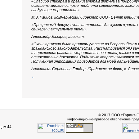
«Спасибо спикерам и организаторам форума за подробну
освещены многие острые проблемы современного законо
следующее мероприятие».
М.Э. Рябцов, коммерческий директор ООО «Центр юридич
«Прекрасный форум, очень интересная дискуссия в рамках
спикеры и актуальные темы».
Александр Базаров, адвокат.
«Очень приятно было принять участие во Всероссийском
гражданского законодательства. Рассматривался ряд ва
и перспектив развития корпоративного права, также во
относительно договоров. Поднятые вопросы являются н
Полученная информация пригодится для моей дальнейшей
Анастасия Сергеевна Гардер, Юридическое бюро, г. Сева
←
© 2017 ООО «Гарант-
информационно-правовое обеспечение пред
дом 44,