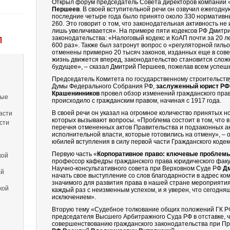
Открыл форум председатель Совета директоров компании
Першеев
. В своей вступительной речи он озвучил ежегодну
последние четыре года было принято около 330 нормативных 
260. Это говорит о том, что законодательная активность не
лишь увеличивается». На примере пяти кодексов РФ Дмитр
законодательства: «Налоговый кодекс и КоАП почти за 20 
Л
600 раз». Также был затронут вопрос о «регуляторной гильо
отменены примерно 20 тысяч законов, изданных еще в сове
жизнь движется вперед, законодательство становится слож
будущее», – сказал Дмитрий Першеев, пожелав всем успеш
Председатель Комитета по государственному строительств
Думы Федерального Собрания РФ,
заслуженный юрист РФ
Крашенинников
провел обзор изменений гражданского прав
вые
происходило с гражданским правом, начиная с 1917 года.
В своей речи он указал на огромное количество принятых н
асти
которых вызывают вопросы. «Проблема состоит в том, что в
сти
перечня отмененных актов Правительства и подзаконных а
исполнительной власти, которые готовились на отмену», – 
юбилей вступления в силу первой части Гражданского кодекс
Первую часть «
Корпоративное право: ключевые проблемы
кой
профессор кафедры гражданского права юридического факу
Научно-консультативного совета при Верховном Суде РФ
Д
ой
начать свое выступление со слов благодарности в адрес ко
значимого для развития права в нашей стране мероприятия
кой
каждый раз с неизменным успехом, и я уверен, что сегодня
исключением».
Вторую тему «Судебное толкование общих положений ГК РФ
председателя Высшего Арбитражного Суда РФ в отставке, 
совершенствованию гражданского законодательства при П