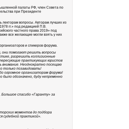
мышленной палаты РФ, член Совета по
тельства при Президенте
 лекторам вопросы. Авторам лучших из
-1978
гг.» под редакцией П.В.
ийского частного права 2019» под
акже все желающие могли взять у них
 организаторов и спикеров форума.
, они помогают решить вопросы
ктике, разрешить коллизионные
интересующие практикующих юристов
ь внимание. Неоднократно посещаю
о только позавидовать!
бо огромное организаторам форума!
о было обозначено, буду непременно
. Большое спасибо «Гаранту» за
аторских моментов до подбора
я судебной практикой».