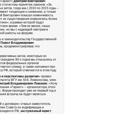
 «Гарант»
Дмитрий Викторович
ю статистику принятия законов: «За
актов, тогда как с 2010 по 2015 годы –
 имеет тенденции к снижению, а только
ий Викторович показал изменчивость
лет их существования изменялись более
тине», в рамках которой будут
тское время. «Тем не менее, наша
нее, но мы с надеждой смотрим в
ной работы на форуме.
у и законодательству Государственной
Павел Владимирович
а, продемонстрировав, что
ормативных актов, некоторые из
 середине 90-х годов мы отказались от
ктов федеральных органов
отметил спикер, а также напомнил про
а РФ, который отмечается в этом году.
 и перспективы развития
» провел
льтета МГУ им. М.В. Ломоносова, член
митрий Владимирович Ломакин
: «Хочу
мпании «Гарант» – организатора этого
. Форум проходит уже не первый год и
шняя встреча не будет являться
 о договоре» открыл заместитель
член Совета по кодификации и
резиденте РФ,
заслуженный юрист