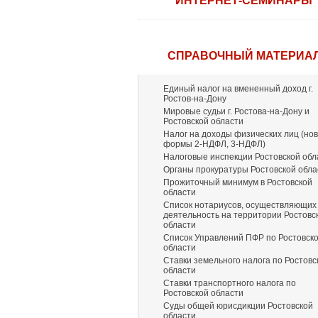
ИНТЕРНЕТ-СЕМИНАРЫ
СПРАВОЧНЫЙ МАТЕРИА
Единый налог на вмененный доход г.
Ростов-на-Дону
Мировые судьи г. Ростова-на-Дону и
Ростовской области
Налог на доходы физических лиц (но
формы 2-НДФЛ, 3-НДФЛ)
Налоговые инспекции Ростовской обл
Органы прокуратуры Ростовской обла
Прожиточный минимум в Ростовской
области
Список нотариусов, осуществляющих
деятельность на территории Ростовс
области
Список Управлений ПФР по Ростовск
области
Ставки земельного налога по Ростовс
области
Ставки транспортного налога по
Ростовской области
Суды общей юрисдикции Ростовской
области