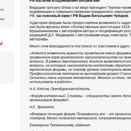
РФ
Василий Владимирович Витрянский
.
Ведущим третьего блока стал вице-президент Торгово-про
ти.
кодификации и совершенствованию гражданского законода
РФ,
заслуженный юрист РФ
Вадим Витальевич Чубаров
.
на-
Аудитории форума была предоставлена возможность задать
них были вручены книги «Отечественные конституции
1918
Крашенинникова с автографом автора и «Кодификация росс
редакцией Д.А. Медведева с автографами ряда соавторов. Т
автографы.
Ы
Много слов благодарности поступило от участников в адрес
«Хочется отметить важность проведения таких форумов
применения норм гражданского законодательства на пра
вопросы. В рамках двустороннего диалога выявляются 
вопросы, на которые законодателю необходимо обратит
юридические форумы, но такому уровню электората можн
Профессионализм лекторов на высочайшем уровне! Спаси
Осталось очень хорошее впечатление. Многое из того, чт
использовать в работе».
Н.А. Клёсов, Оренбургская область.
«Форум интересный. Спикеры – специалисты своего дела
организацию форума!»
А.Е. Эрингтон.
«Впервые посещаю форум. Понравилось все – от организ
спикеров. Много полезного материала, сопровождающегос
Екатерина Тютюнникова, адвокат.