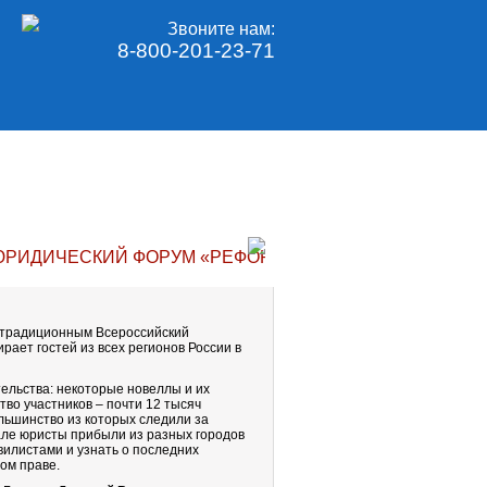
Звоните нам:
8-800-201-23-71
ЮРИДИЧЕСКИЙ ФОРУМ «РЕФОРМА ГРАЖДАНСКОГО ЗАК
е традиционным Всероссийский
ает гостей из всех регионов России в
ельства: некоторые новеллы и их
во участников – почти 12 тысяч
льшинство из которых следили за
але юристы прибыли из разных городов
вилистами и узнать о последних
ом праве.