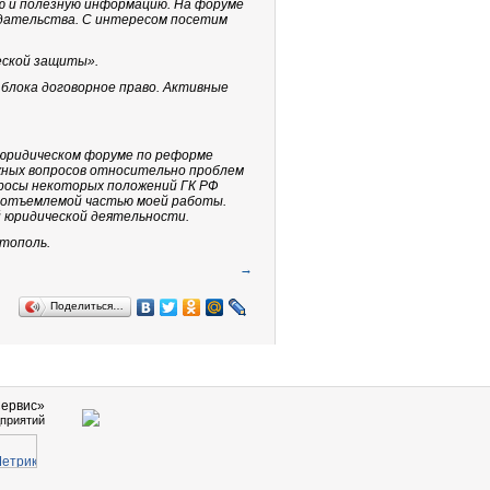
ю и полезную информацию. На форуме
дательства. С интересом посетим
еской защиты».
 блока договорное право. Активные
 юридическом форуме по реформе
жных вопросов относительно проблем
просы некоторых положений ГК РФ
еотъемлемой частью моей работы.
 юридической деятельности.
стополь.
→
Поделиться…
Сервис»
приятий