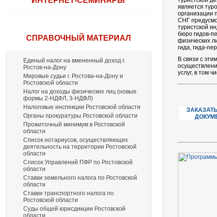
ИНТЕРНЕТ-СЕМИНАРЫ
туристской д
является туро
организации п
СНГ предусмо
туристской ин
бюро гидов-п
СПРАВОЧНЫЙ МАТЕРИАЛ
физических ли
гида, гида-пе
В связи с эт
Единый налог на вмененный доход г.
осуществлени
Ростов-на-Дону
услуг, в том ч
Мировые судьи г. Ростова-на-Дону и
Ростовской области
Налог на доходы физических лиц (новые
формы 2-НДФЛ, 3-НДФЛ)
Налоговые инспекции Ростовской области
ЗАКАЗАТЬ
Органы прокуратуры Ростовской области
ДОКУМ
Прожиточный минимум в Ростовской
области
Список нотариусов, осуществляющих
деятельность на территории Ростовской
области
Список Управлений ПФР по Ростовской
области
Ставки земельного налога по Ростовской
области
Ставки транспортного налога по
Ростовской области
Суды общей юрисдикции Ростовской
области