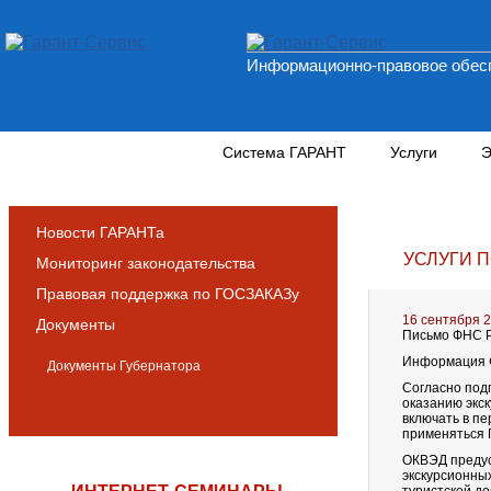
Информационно-правовое обесп
Новости и аналитика
Система ГАРАНТ
Услуги
Э
Новости ГАРАНТа
УСЛУГИ 
Мониторинг законодательства
Правовая поддержка по ГОСЗАКАЗу
16 сентября 
Документы
Письмо ФНС Ро
Информация Ф
Документы Губернатора
Согласно подп
оказанию экс
включать в п
применяться 
ОКВЭД предус
экскурсионных